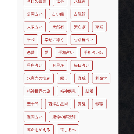
今日の言霊
仕事
八柱神
公開占い
占い館
占龍館
大阪占い
天然石
安らぎ
家庭
平和
幸せに導く
心斎橋占い
恋愛
愛
手相占い
手相占い師
星座占い
月星座
毎日占い
水商売の悩み
癒し
真成
算命学
精神世界の旅
精神疾患
結婚
聖十郎
西洋占星術
覚醒
転職
週間占い
運命の解読師
運命を変える
道しるべ