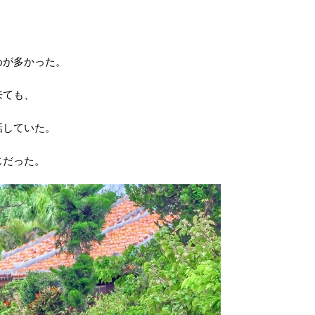
めが多かった。
来ても、
話していた。
じだった。