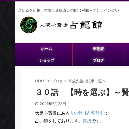
当たるを超越！大阪心斎橋占いの館（対面＋オンライン占い）
ホーム
出勤表
ショップ
ブログ
HOME
>
ブログ
>
真成先生の記事一覧
>
３０話 【時を選ぶ】～賢
2021年7月23日
大阪心斎橋にある
占い館【占龍館】
で
占い師をしております。
真成
です。