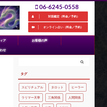
06-6245-0558
対面鑑定（料金／予約）
オンライン占い（料金／予約）
ィア
お客様の声
わせ
タグ
スピリチュアル
タロット
ヒーラー
ラリマー天寧
三角関係
人間関係