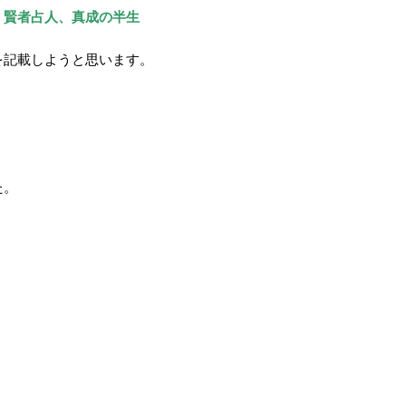
】賢者占人、真成の半生
を記載しようと思います。
た。
。
。