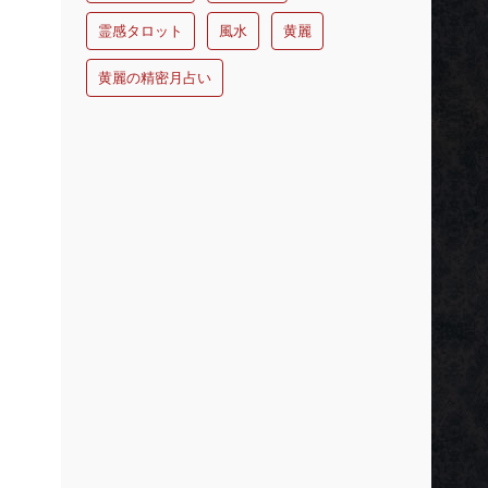
霊感タロット
風水
黄麗
黄麗の精密月占い