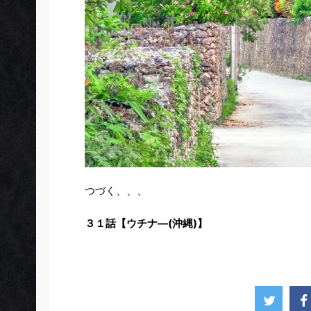
つづく、、、
３１話【ウチナ―(沖縄)】