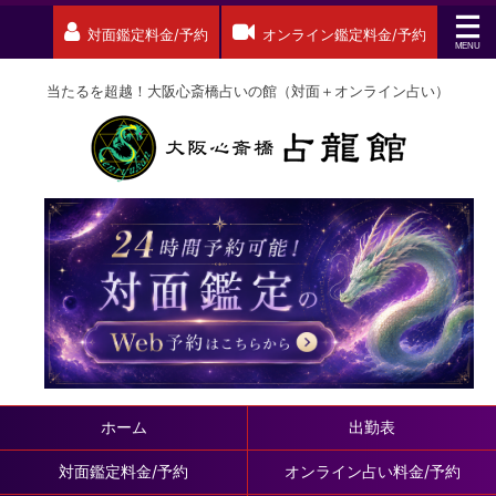
対面鑑定料金/予約
オンライン鑑定料金/予約
当たるを超越！大阪心斎橋占いの館（対面＋オンライン占い）
ホーム
出勤表
対面鑑定料金/予約
オンライン占い料金/予約