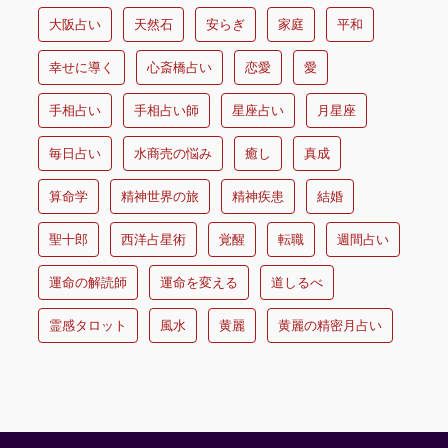
大阪占い
天然石
安らぎ
家庭
平和
幸せに導く
心斎橋占い
恋愛
愛
手相占い
手相占い師
星座占い
月星座
毎日占い
水商売の悩み
癒し
真成
算命学
精神世界の旅
精神疾患
結婚
聖十郎
西洋占星術
覚醒
転職
週間占い
運命の解読師
運命を変える
道しるべ
霊感タロット
風水
黄麗
黄麗の精密月占い