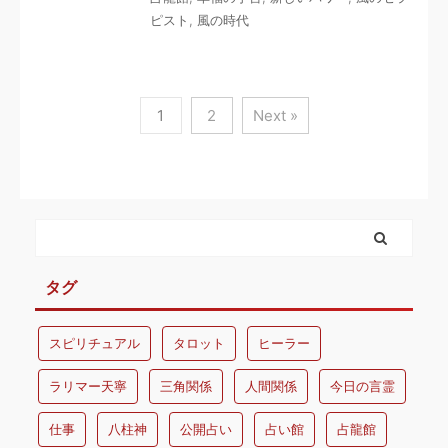
ピスト
,
風の時代
1
2
Next »
タグ
スピリチュアル
タロット
ヒーラー
ラリマー天寧
三角関係
人間関係
今日の言霊
仕事
八柱神
公開占い
占い館
占龍館