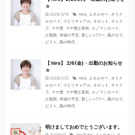
☆
2026/3/15
hiro
,
エネルギー
,
オラク
ルカード
,
スピリチャアル
,
タロット
,
チャク
ラ
,
マヤ暦
,
マヤ暦占星術
,
ルノマンカード
,
占龍館
,
幸福の予言
,
新しいパワー
,
風のセラ
ピスト
,
風の時代
【 hiro】 2/6(金)・出勤のお知らせ
☆
2026/1/25
hiro
,
エネルギー
,
オラク
ルカード
,
スピリチャアル
,
タロット
,
チャク
ラ
,
マヤ暦
,
マヤ暦占星術
,
ルノマンカード
,
占龍館
,
幸福の予言
,
新しいパワー
,
風のセラ
ピスト
,
風の時代
明けましておめでとうございます。
2026/1/1
YouTube
,
メッセージ
,
占