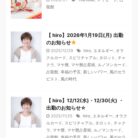
龍館
【 hiro】2026年1月19日(月) 出勤
のお知らせ
2025/12/29
hiro
,
エネルギー
,
オラ
クルカード
,
スピリチャアル
,
タロット
,
チャ
クラ
,
マヤ暦
,
マヤ暦占星術
,
ルノマンカード
,
占龍館
,
幸福の予言
,
新しいパワー
,
風のセラ
ピスト
,
風の時代
【 hiro】12/12(水)・12/30(火) ・
出勤のお知らせ☆
2025/11/25
hiro
,
エネルギー
,
オラク
ルカード
,
スピリチャアル
,
タロット
,
チャク
ラ
,
マヤ暦
,
マヤ暦占星術
,
ルノマンカード
,
占龍館
,
幸福の予言
,
新しいパワー
,
風のセラ