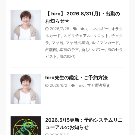
【 hiro】 2026.8/31(月)・出勤の
お知らせ☆
2026/7/25
hiro
,
エネルギー
,
オラク
ルカード
,
スピリチャアル
,
タロット
,
チャク
ラ
,
マヤ暦
,
マヤ暦占星術
,
ルノマンカード
,
占龍館
,
幸福の予言
,
新しいパワー
,
風のセラ
ピスト
,
風の時代
hiro先生の鑑定・ご予約方法
2026/6/2
hiro
,
マヤ暦占星術
2026.5/15更新：予約システムリニ
ューアルのお知らせ
2026/5/15