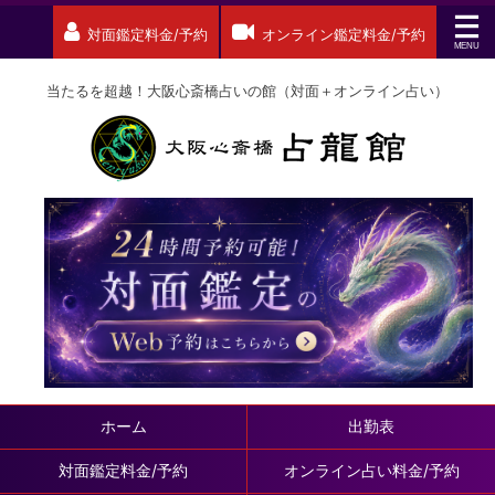
対面鑑定料金/予約
オンライン鑑定料金/予約
当たるを超越！大阪心斎橋占いの館（対面＋オンライン占い）
ホーム
出勤表
対面鑑定料金/予約
オンライン占い料金/予約