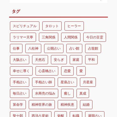
タグ
スピリチュアル
タロット
ヒーラー
ラリマー天寧
三角関係
人間関係
今日の言霊
仕事
八柱神
公開占い
占い館
占龍館
大阪占い
天然石
安らぎ
家庭
平和
幸せに導く
心斎橋占い
恋愛
愛
手相占い
手相占い師
星座占い
月星座
毎日占い
水商売の悩み
癒し
真成
算命学
精神世界の旅
精神疾患
結婚
聖十郎
西洋占星術
覚醒
転職
週間占い