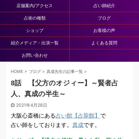
店舗案内/アクセス
占い師紹介
占術の種類
ブログ
ショップ
お客様の声
紹介メディア・出演一覧
よくある質問
お問い合わせ
HOME
>
ブログ
>
真成先生の記事一覧
>
8話 【父方のオジィー】～賢者占
人、真成の半生～
2021年4月28日
大阪心斎橋にある
占い館【占龍館】
で
占い師をしております。
真成
です。