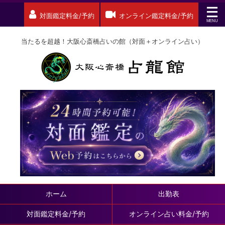
対面鑑定料金/予約
オンライン鑑定料金/予約
当たるを超越！大阪心斎橋占いの館（対面＋オンライン占い）
ホーム
出勤表
対面鑑定料金/予約
オンライン占い料金/予約