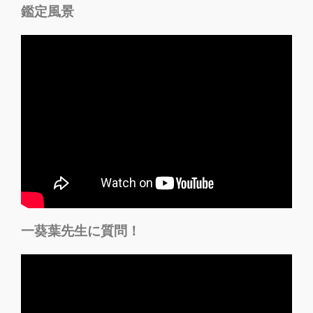
鑑定風景
一葵葉先生に質問！