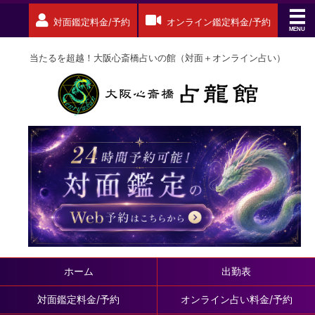
対面鑑定料金/予約
オンライン鑑定料金/予約
当たるを超越！大阪心斎橋占いの館（対面＋オンライン占い）
ホーム
出勤表
対面鑑定料金/予約
オンライン占い料金/予約