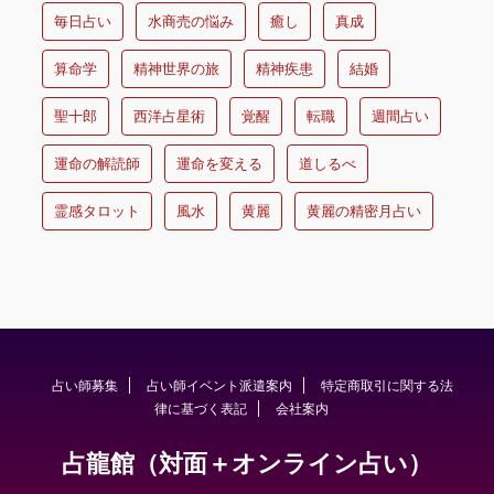
毎日占い
水商売の悩み
癒し
真成
算命学
精神世界の旅
精神疾患
結婚
聖十郎
西洋占星術
覚醒
転職
週間占い
運命の解読師
運命を変える
道しるべ
霊感タロット
風水
黄麗
黄麗の精密月占い
占い師募集
占い師イベント派遣案内
特定商取引に関する法
律に基づく表記
会社案内
占龍館（対面＋オンライン占い）