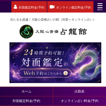
対面鑑定料金/予約
オンライン鑑定料金/予約
当たるを超越！大阪心斎橋占いの館（対面＋オンライン占い）
ホーム
出勤表
対面鑑定料金/予約
オンライン占い料金/予約