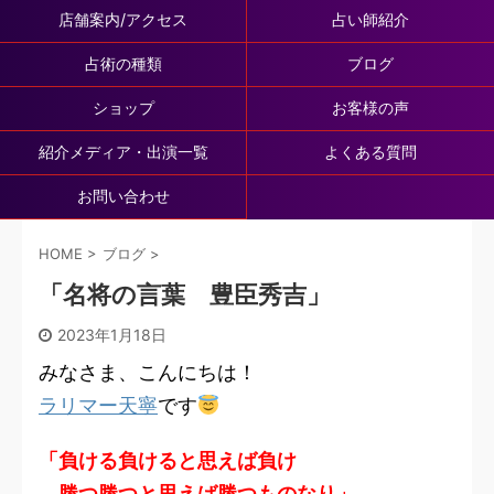
店舗案内/アクセス
占い師紹介
占術の種類
ブログ
ショップ
お客様の声
紹介メディア・出演一覧
よくある質問
お問い合わせ
HOME
>
ブログ
>
「名将の言葉 豊臣秀吉」
2023年1月18日
みなさま、こんにちは！
ラリマー天寧
です
「負ける負けると思えば負け
勝つ勝つと思えば勝つものなり」