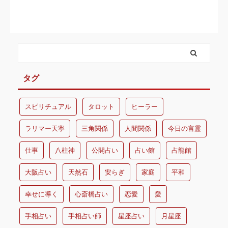
タグ
スピリチュアル
タロット
ヒーラー
ラリマー天寧
三角関係
人間関係
今日の言霊
仕事
八柱神
公開占い
占い館
占龍館
大阪占い
天然石
安らぎ
家庭
平和
幸せに導く
心斎橋占い
恋愛
愛
手相占い
手相占い師
星座占い
月星座