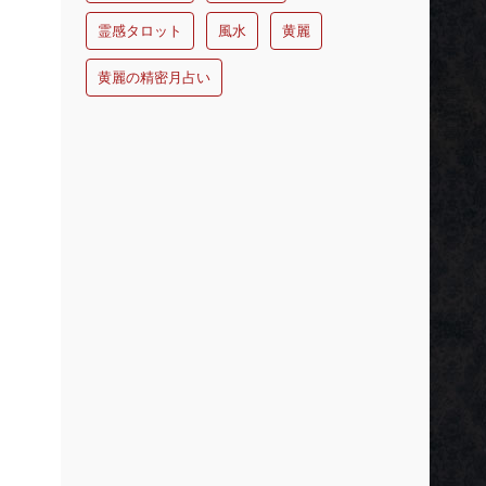
霊感タロット
風水
黄麗
黄麗の精密月占い