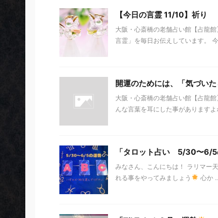
【今日の言霊 11/10】祈り
大阪・心斎橋の老舗占い館【占龍館】
言霊」を毎日お伝えしています。 今日の
開運のためには、「気づいた
大阪・心斎橋の老舗占い館【占龍館
んな言葉を耳にした事がありますよね
「タロット占い 5/30〜6/
みなさん、こんにちは！ ラリマー
れる事をやってみましょう
心か ..