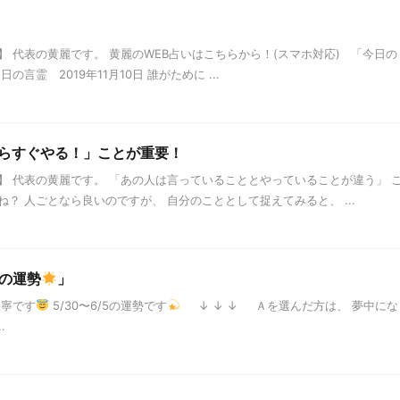
 代表の黄麗です。 黄麗のWEB占いはこちらから！(スマホ対応) 「今日の
言霊 2019年11月10日 誰がために ...
らすぐやる！」ことが重要！
】 代表の黄麗です。 「あの人は言っていることとやっていることが違う」 
？ 人ごとなら良いのですが、 自分のこととして捉えてみると、 ...
5の運勢
」
天寧です
5/30〜6/5の運勢です
↓ ↓ ↓ Ａを選んだ方は、 夢中にな
.