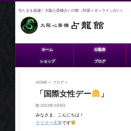
当たるを超越！大阪心斎橋占いの館（対面＋オンライン占い）
ホーム
出勤表
ショップ
ブログ
HOME
>
ブログ
>
「国際女性デー
」
2023年3月8日
みなさま、こんにちは！
ラリマー天寧
です