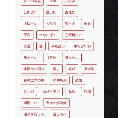
今日の言霊
仕事
八柱神
公開占い
占い館
占龍館
大阪占い
天然石
安らぎ
家庭
平和
幸せに導く
心斎橋占い
恋愛
愛
手相占い
手相占い師
星座占い
月星座
毎日占い
水商売の悩み
癒し
真成
算命学
精神世界の旅
精神疾患
結婚
聖十郎
西洋占星術
覚醒
転職
週間占い
運命の解読師
運命を変える
道しるべ