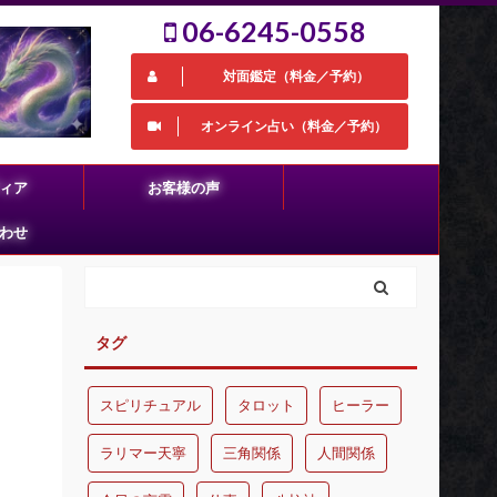
06-6245-0558
対面鑑定（料金／予約）
オンライン占い（料金／予約）
ィア
お客様の声
わせ
タグ
スピリチュアル
タロット
ヒーラー
ラリマー天寧
三角関係
人間関係