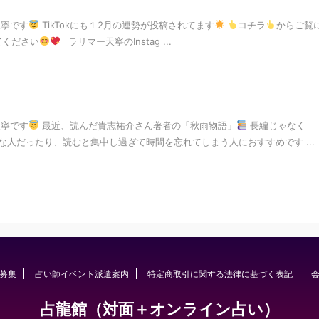
天寧です
TikTokにも１2月の運勢が投稿されてます
コチラ
からご覧
てください
ラリマー天寧のInstag ...
天寧です
最近、読んだ貴志祐介さん著者の「秋雨物語」
長編じゃなく
人だったり、読むと集中し過ぎて時間を忘れてしまう人におすすめです ...
募集
占い師イベント派遣案内
特定商取引に関する法律に基づく表記
占龍館（対面＋オンライン占い）