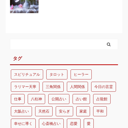
タグ
スピリチュアル
タロット
ヒーラー
ラリマー天寧
三角関係
人間関係
今日の言霊
仕事
八柱神
公開占い
占い館
占龍館
大阪占い
天然石
安らぎ
家庭
平和
幸せに導く
心斎橋占い
恋愛
愛