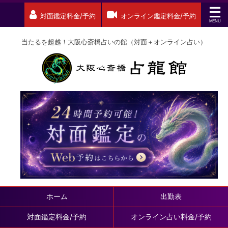
対面鑑定料金/予約
オンライン鑑定料金/予約
当たるを超越！大阪心斎橋占いの館（対面＋オンライン占い）
ホーム
出勤表
対面鑑定料金/予約
オンライン占い料金/予約