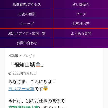
店舗案内/アクセス
占い師紹介
占術の種類
ブログ
ショップ
お客様の声
紹介メディア・出演一覧
よくある質問
お問い合わせ
HOME
>
ブログ
>
「福知山城
」
2023年3月10日
みなさま、こんにちは！
ラリマー天寧
です
今日は、別のお仕事の関係で
京都府福知山市
に来ています！