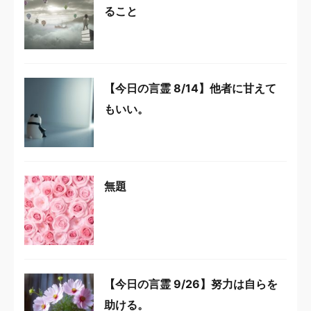
ること
【今日の言霊 8/14】他者に甘えて
もいい。
無題
【今日の言霊 9/26】努力は自らを
助ける。