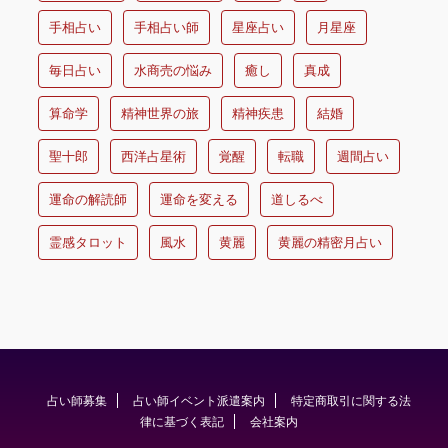
手相占い
手相占い師
星座占い
月星座
毎日占い
水商売の悩み
癒し
真成
算命学
精神世界の旅
精神疾患
結婚
聖十郎
西洋占星術
覚醒
転職
週間占い
運命の解読師
運命を変える
道しるべ
霊感タロット
風水
黄麗
黄麗の精密月占い
占い師募集
占い師イベント派遣案内
特定商取引に関する法
律に基づく表記
会社案内