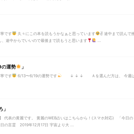
天寧です
久々にこの本を読もうかなぁと思っています
✌
途中まで読んで
し、途中からでいいので最後まで読もうと思います
...
19の運勢
」
天寧です
6/13〜6/19の運勢です
↓ ↓ ↓ Ａを選んだ方は、 今週
ころ」
 代表の黄麗です。 黄麗のWEB占いはこちらから！(スマホ対応) 「今日の
言霊 2019年12月17日 宇宙より大 ...