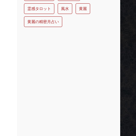
霊感タロット
風水
黄麗
黄麗の精密月占い