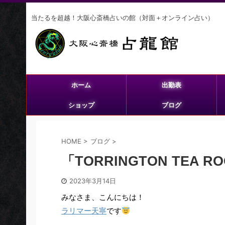
当たるを超越！大阪心斎橋占いの館（対面＋オンライン占い）
ホーム
出勤表
ショップ
ブログ
HOME
>
ブログ
>
「TORRINGTON TEA R
2023年3月14日
みなさま、こんにちは！
ラリマー天寧
です