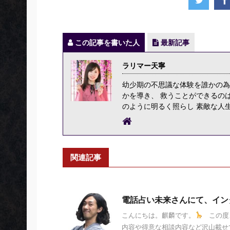
この記事を書いた人
最新記事
ラリマー天寧
幼少期の不思議な体験を誰かの為
かを導き、 救うことができるの
のように明るく照らし 素敵な人
関連記事
電話占い未来さんにて、イン
こんにちは。麒麟です。
この度、
内容や得意な相談内容など沢山載せて頂