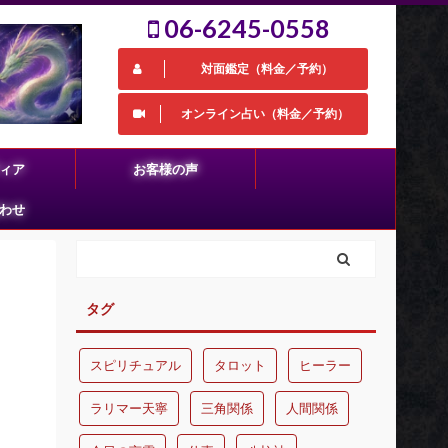
06-6245-0558
対面鑑定（料金／予約）
オンライン占い（料金／予約）
ィア
お客様の声
わせ
タグ
スピリチュアル
タロット
ヒーラー
ラリマー天寧
三角関係
人間関係