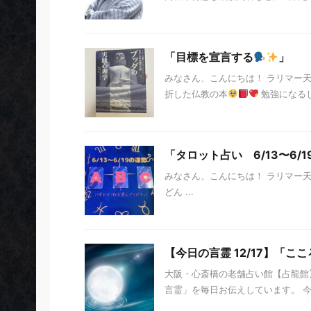
「目標を宣言する
」
みなさん、こんにちは！ ラリマー
折した仏教の本
勉強になる
「タロット占い 6/13〜6/
みなさん、こんにちは！ ラリマー
どん ...
【今日の言霊 12/17】「こ
大阪・心斎橋の老舗占い館【占龍館】
言霊」を毎日お伝えしています。 今日の