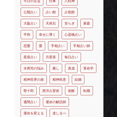
今日の言霊
仕事
八柱神
公開占い
占い館
占龍館
大阪占い
天然石
安らぎ
家庭
平和
幸せに導く
心斎橋占い
恋愛
愛
手相占い
手相占い師
星座占い
月星座
毎日占い
水商売の悩み
癒し
真成
算命学
精神世界の旅
精神疾患
結婚
聖十郎
西洋占星術
覚醒
転職
週間占い
運命の解読師
運命を変える
道しるべ