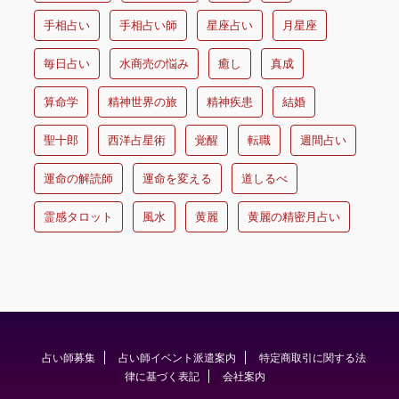
手相占い
手相占い師
星座占い
月星座
毎日占い
水商売の悩み
癒し
真成
算命学
精神世界の旅
精神疾患
結婚
聖十郎
西洋占星術
覚醒
転職
週間占い
運命の解読師
運命を変える
道しるべ
霊感タロット
風水
黄麗
黄麗の精密月占い
占い師募集
占い師イベント派遣案内
特定商取引に関する法
律に基づく表記
会社案内