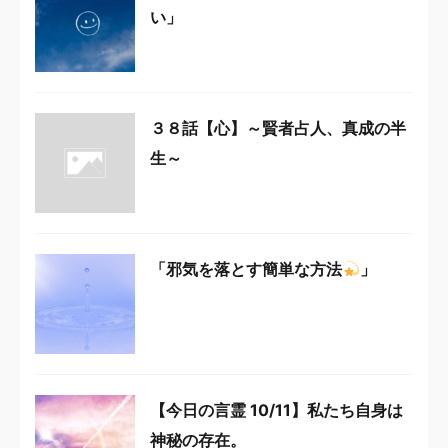
い」
３８話【心】～賢者占人、真成の半
生～
「邪気を落とす簡単な方法
」
【今日の言霊 10/11】私たち自身は
神秘の存在。