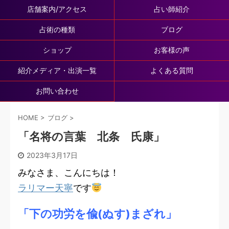
店舗案内/アクセス
占い師紹介
占術の種類
ブログ
ショップ
お客様の声
紹介メディア・出演一覧
よくある質問
お問い合わせ
HOME
>
ブログ
>
「名将の言葉 北条 氏康」
2023年3月17日
みなさま、こんにちは！
ラリマー天寧
です
「下の功労を偸(ぬす)まざれ」