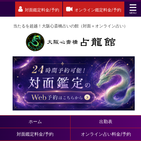
対面鑑定料金/予約
オンライン鑑定料金/予約
当たるを超越！大阪心斎橋占いの館（対面＋オンライン占い）
ホーム
出勤表
対面鑑定料金/予約
オンライン占い料金/予約