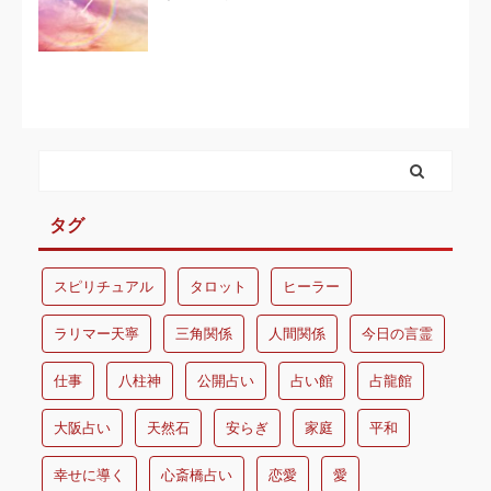
タグ
スピリチュアル
タロット
ヒーラー
ラリマー天寧
三角関係
人間関係
今日の言霊
仕事
八柱神
公開占い
占い館
占龍館
大阪占い
天然石
安らぎ
家庭
平和
幸せに導く
心斎橋占い
恋愛
愛