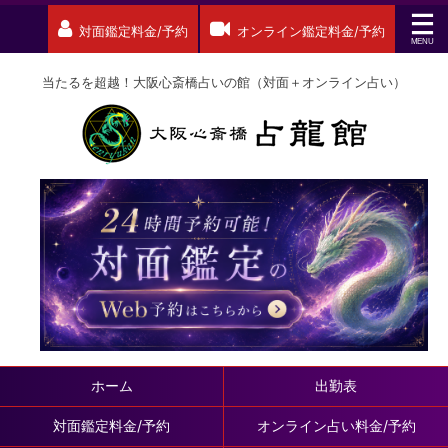
対面鑑定料金/予約
オンライン鑑定料金/予約
当たるを超越！大阪心斎橋占いの館（対面＋オンライン占い）
ホーム
出勤表
対面鑑定料金/予約
オンライン占い料金/予約