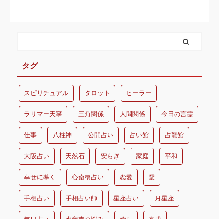
タグ
スピリチュアル
タロット
ヒーラー
ラリマー天寧
三角関係
人間関係
今日の言霊
仕事
八柱神
公開占い
占い館
占龍館
大阪占い
天然石
安らぎ
家庭
平和
幸せに導く
心斎橋占い
恋愛
愛
手相占い
手相占い師
星座占い
月星座