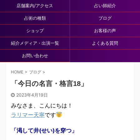
店舗案内/アクセス
占い師紹介
占術の種類
ブログ
ショップ
お客様の声
紹介メディア・出演一覧
よくある質問
お問い合わせ
HOME
>
ブログ
>
「今日の名言・格言18」
2023年4月19日
みなさま、こんにちは！
ラリマー天寧
です
「渇して井(せい)を穿つ」