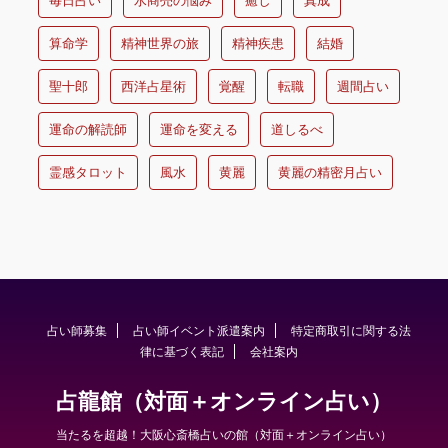
毎日占い
水商売の悩み
癒し
真成
算命学
精神世界の旅
精神疾患
結婚
聖十郎
西洋占星術
覚醒
転職
週間占い
運命の解読師
運命を変える
道しるべ
霊感タロット
風水
黄麗
黄麗の精密月占い
占い師募集
占い師イベント派遣案内
特定商取引に関する法
律に基づく表記
会社案内
占龍館（対面＋オンライン占い）
当たるを超越！大阪心斎橋占いの館（対面＋オンライン占い）