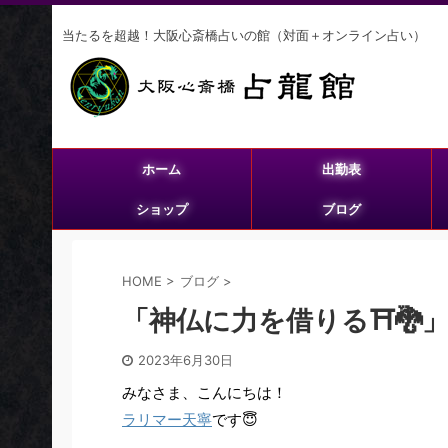
当たるを超越！大阪心斎橋占いの館（対面＋オンライン占い）
ホーム
出勤表
ショップ
ブログ
HOME
>
ブログ
>
「神仏に力を借りる⛩️🐉
2023年6月30日
みなさま、こんにちは！
ラリマー天寧
です😇