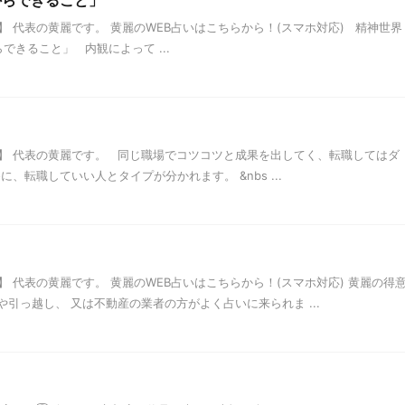
からできること」
 代表の黄麗です。 黄麗のWEB占いはこちらから！(スマホ対応) 精神世界
できること」 内観によって ...
】 代表の黄麗です。 同じ職場でコツコツと成果を出してく、転職してはダ
、転職していい人とタイプが分かれます。 &nbs ...
 代表の黄麗です。 黄麗のWEB占いはこちらから！(スマホ対応) 黄麗の得
や引っ越し、 又は不動産の業者の方がよく占いに来られま ...