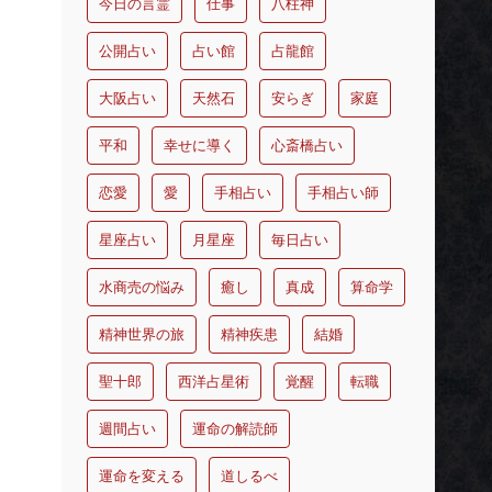
今日の言霊
仕事
八柱神
公開占い
占い館
占龍館
大阪占い
天然石
安らぎ
家庭
平和
幸せに導く
心斎橋占い
恋愛
愛
手相占い
手相占い師
星座占い
月星座
毎日占い
水商売の悩み
癒し
真成
算命学
精神世界の旅
精神疾患
結婚
聖十郎
西洋占星術
覚醒
転職
週間占い
運命の解読師
運命を変える
道しるべ