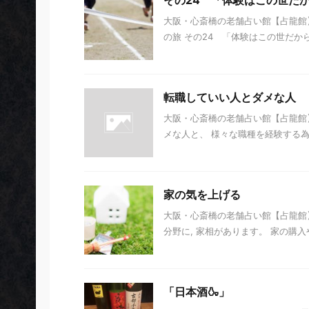
その24 「体験はこの世だ
大阪・心斎橋の老舗占い館【占龍館】
の旅 その24 「体験はこの世だから
転職していい人とダメな人
大阪・心斎橋の老舗占い館【占龍館
メな人と、 様々な職種を経験する為に
家の気を上げる
大阪・心斎橋の老舗占い館【占龍館】
分野に, 家相があります。 家の購入
「日本酒🍶」