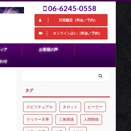
06-6245-0558
対面鑑定（料金／予約）
オンライン占い（料金／予約）
ィア
お客様の声
わせ
タグ
スピリチュアル
タロット
ヒーラー
ラリマー天寧
三角関係
人間関係