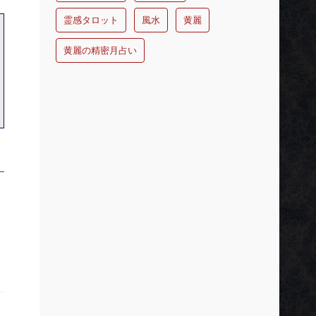
霊感タロット
風水
黄麗
黄麗の精密月占い