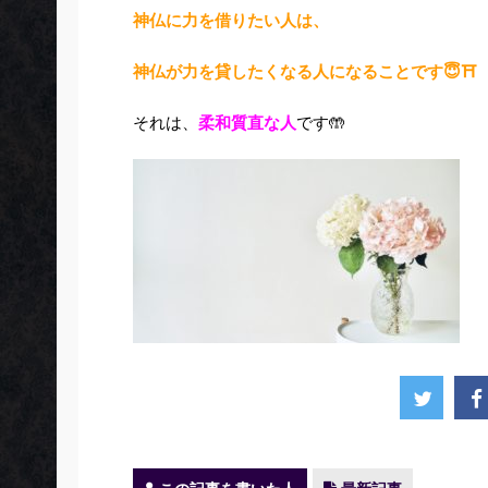
神仏に力を借りたい人は、
神仏が力を貸したくなる人になることです😇⛩️
それは、
柔和質直な人
です🤲