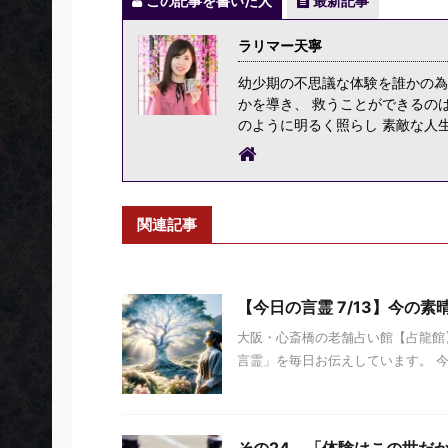
この記事を書いた人
最新記事
ラリマー天寧
幼少期の不思議な体験を誰かの為
かを導き、 救うことができるの
のように明るく照らし 素敵な人
関連記事
【今日の言霊 7/13】今の素
大阪・心斎橋の老舗占い館【占龍館】
言霊」を毎日お伝えしています。 今日の