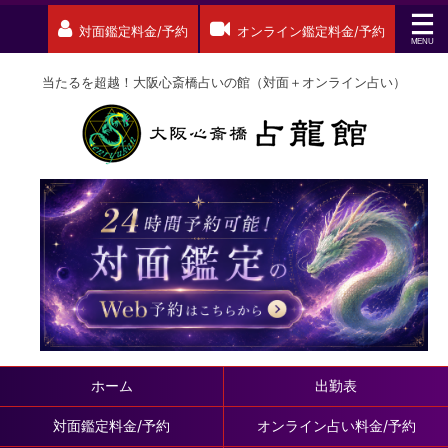
対面鑑定料金/予約
オンライン鑑定料金/予約
当たるを超越！大阪心斎橋占いの館（対面＋オンライン占い）
ホーム
出勤表
対面鑑定料金/予約
オンライン占い料金/予約