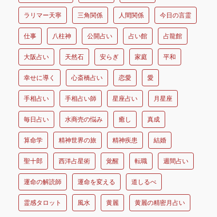
ラリマー天寧
三角関係
人間関係
今日の言霊
仕事
八柱神
公開占い
占い館
占龍館
大阪占い
天然石
安らぎ
家庭
平和
幸せに導く
心斎橋占い
恋愛
愛
手相占い
手相占い師
星座占い
月星座
毎日占い
水商売の悩み
癒し
真成
算命学
精神世界の旅
精神疾患
結婚
聖十郎
西洋占星術
覚醒
転職
週間占い
運命の解読師
運命を変える
道しるべ
霊感タロット
風水
黄麗
黄麗の精密月占い