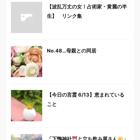
【波乱万丈の女！占術家・黄麗の半
生】 リンク集
No.48…母親との同居
【今日の言霊 6/13】恵まれている
こと
「下鴨神社
と立ち飲み屋さん
」