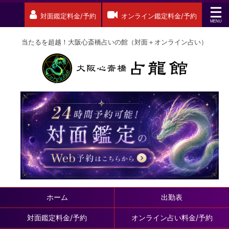
対面鑑定料金/予約
オンライン鑑定料金/予約
当たるを超越！大阪心斎橋占いの館（対面＋オンライン占い）
ホーム
出勤表
対面鑑定料金/予約
オンライン占い料金/予約