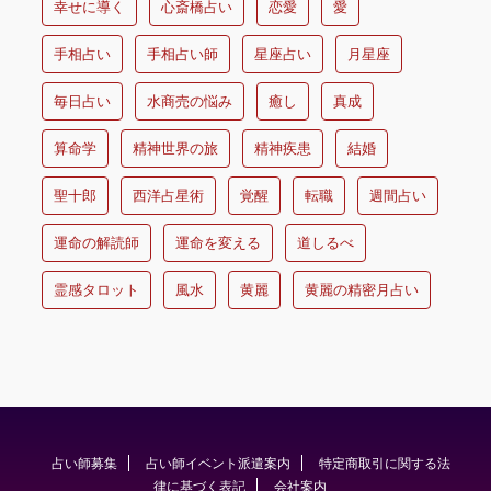
幸せに導く
心斎橋占い
恋愛
愛
手相占い
手相占い師
星座占い
月星座
毎日占い
水商売の悩み
癒し
真成
算命学
精神世界の旅
精神疾患
結婚
聖十郎
西洋占星術
覚醒
転職
週間占い
運命の解読師
運命を変える
道しるべ
霊感タロット
風水
黄麗
黄麗の精密月占い
占い師募集
占い師イベント派遣案内
特定商取引に関する法
律に基づく表記
会社案内