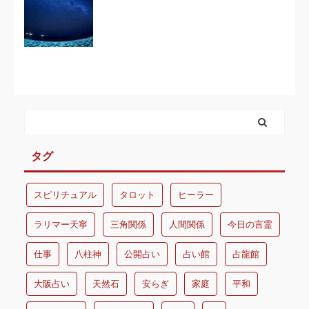
タグ
スピリチュアル
タロット
ヒーラー
ラリマー天寧
三角関係
人間関係
今日の言霊
仕事
八柱神
公開占い
占い館
占龍館
大阪占い
天然石
安らぎ
家庭
平和