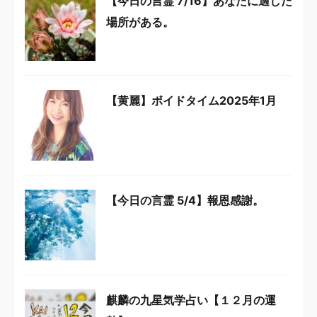
【今日の言霊 7/16】あなたに適した
場所がある。
【黄麗】ボイドタイム2025年1月
【今日の言霊 5/4】報恩感謝。
麒麟の九星気学占い【１２月の運