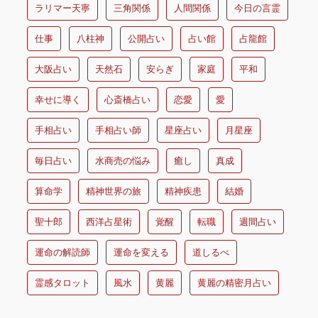
ラリマー天寧
三角関係
人間関係
今日の言霊
仕事
八柱神
公開占い
占い館
占龍館
大阪占い
天然石
安らぎ
家庭
平和
幸せに導く
心斎橋占い
恋愛
愛
手相占い
手相占い師
星座占い
月星座
毎日占い
水商売の悩み
癒し
真成
算命学
精神世界の旅
精神疾患
結婚
聖十郎
西洋占星術
覚醒
転職
週間占い
運命の解読師
運命を変える
道しるべ
霊感タロット
風水
黄麗
黄麗の精密月占い