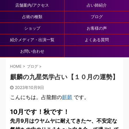
店舗案内/アクセス
占い師紹介
占術の種類
ブログ
ショップ
お客様の声
紹介メディア・出演一覧
よくある質問
お問い合わせ
HOME
>
ブログ
>
麒麟の九星気学占い【１０月の運勢】
2023年10月9日
こんにちは。占龍館の
麒麟
です。
10月です！秋です！
先月9月はウヤムヤに耐えてきた〜、不安定な