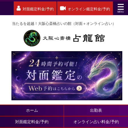
対面鑑定料金/予約
オンライン鑑定料金/予約
当たるを超越！大阪心斎橋占いの館（対面＋オンライン占い）
ホーム
出勤表
対面鑑定料金/予約
オンライン占い料金/予約