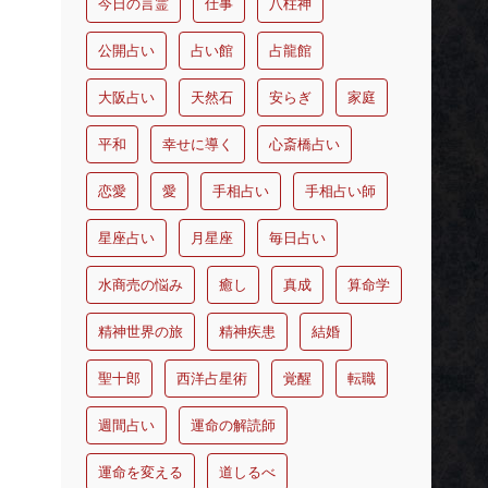
今日の言霊
仕事
八柱神
公開占い
占い館
占龍館
大阪占い
天然石
安らぎ
家庭
平和
幸せに導く
心斎橋占い
恋愛
愛
手相占い
手相占い師
星座占い
月星座
毎日占い
水商売の悩み
癒し
真成
算命学
精神世界の旅
精神疾患
結婚
聖十郎
西洋占星術
覚醒
転職
週間占い
運命の解読師
運命を変える
道しるべ