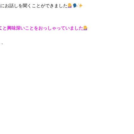
生
にお話しを聞くことができました
よ
と興味深いことをおっしゃっていました
、、