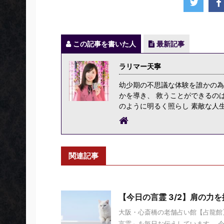
この記事を書いた人
最新記事
ラリマー天寧
幼少期の不思議な体験を誰かの為
かを導き、 救うことができるの
のように明るく照らし 素敵な人
関連記事
【今日の言霊 3/2】肩の力
大阪・心斎橋の老舗占い館【占龍館】
言霊」を毎日お伝えしています。 今日の