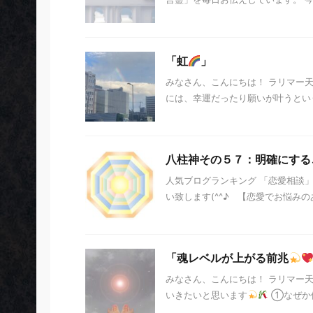
「虹
」
みなさん、こんにちは！ ラリマー
には、幸運だったり願いが叶うとい
八柱神その５７：明確にする
人気ブログランキング 「恋愛相談
い致します(^^♪ 【恋愛でお悩みのあ
「魂レベルが上がる前兆
みなさん、こんにちは！ ラリマー
いきたいと思います
①なぜか