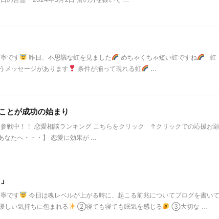
天寧です
昨日、不思議な虹を見ました
めちゃくちゃ短い虹ですね
虹
うメッセージがあります
条件が揃って現れる虹
...
ことが成功の始まり
」参戦中！！ 恋愛相談ランキング こちらをクリック ↑クリックでの応援お
なたへ・・・】 恋愛に効果が ...
」
天寧です
今日は魂レベルが上がる時に、起こる前兆についてブログを書い
優しい気持ちに包まれる
②寝ても寝ても眠気を感じる
③大切な ...