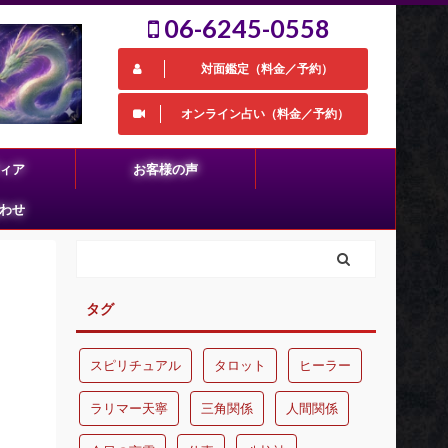
06-6245-0558
対面鑑定（料金／予約）
オンライン占い（料金／予約）
ィア
お客様の声
わせ
タグ
スピリチュアル
タロット
ヒーラー
ラリマー天寧
三角関係
人間関係