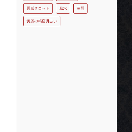
霊感タロット
風水
黄麗
黄麗の精密月占い