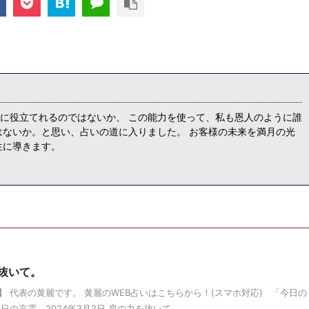
に役立てれるのではないか、 この能力を使って、私も恩人のように誰
はないか。と思い、占いの道に入りました。 お客様の未来を満月の光
生に導きます。
を抜いて。
 代表の黄麗です。 黄麗のWEB占いはこちらから！(スマホ対応) 「今日の
言霊 2024年3月2日 肩の力を抜いて ...