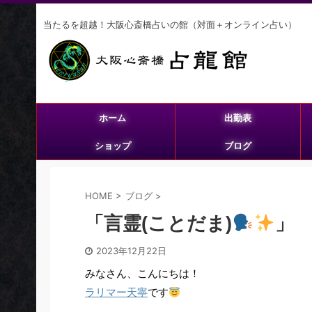
当たるを超越！大阪心斎橋占いの館（対面＋オンライン占い）
ホーム
出勤表
ショップ
ブログ
HOME
>
ブログ
>
「言霊(ことだま)
」
2023年12月22日
みなさん、こんにちは！
ラリマー天寧
です