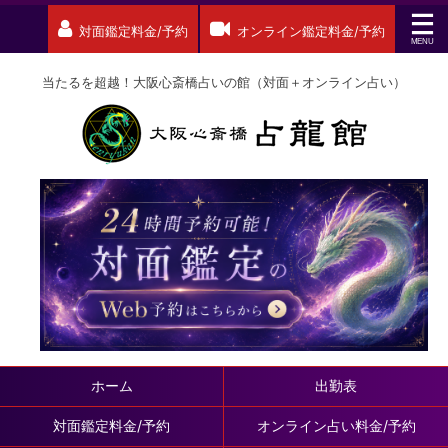
対面鑑定料金/予約
オンライン鑑定料金/予約
当たるを超越！大阪心斎橋占いの館（対面＋オンライン占い）
ホーム
出勤表
対面鑑定料金/予約
オンライン占い料金/予約