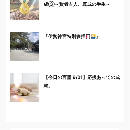
成③～賢者占人、真成の半生～
「伊勢神宮特別参拝
」
【今日の言霊 9/21】応援あっての成
就。