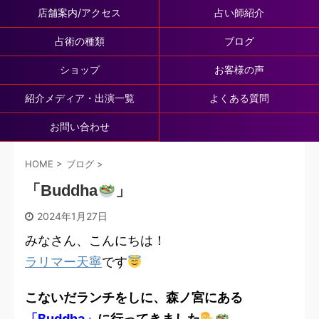
店舗案内/アクセス
占い師紹介
占術の種類
ブログ
ショップ
お客様の声
紹介メディア・出演一覧
よくある質問
お問い合わせ
HOME
>
ブログ
>
「Buddha
」
2024年1月27日
みなさん、こんにちは！
ラリマー天寧
です
こないだランチをしに、森ノ宮にある
「Buddha」
に行ってきました