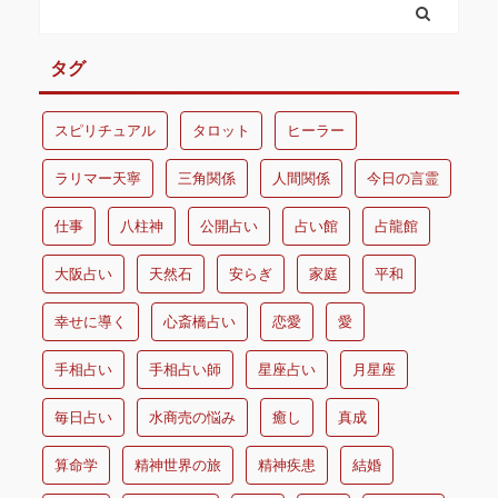
タグ
スピリチュアル
タロット
ヒーラー
ラリマー天寧
三角関係
人間関係
今日の言霊
仕事
八柱神
公開占い
占い館
占龍館
大阪占い
天然石
安らぎ
家庭
平和
幸せに導く
心斎橋占い
恋愛
愛
手相占い
手相占い師
星座占い
月星座
毎日占い
水商売の悩み
癒し
真成
算命学
精神世界の旅
精神疾患
結婚