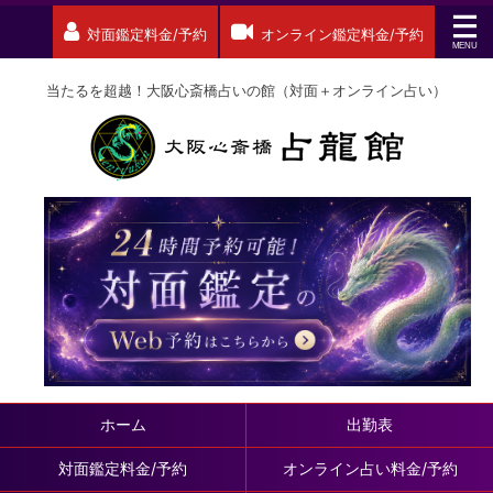
対面鑑定料金/予約
オンライン鑑定料金/予約
当たるを超越！大阪心斎橋占いの館（対面＋オンライン占い）
ホーム
出勤表
対面鑑定料金/予約
オンライン占い料金/予約