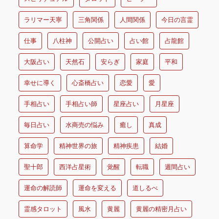
ラリマー天寧
三角関係
人間関係
今日の言霊
仕事
八柱神
公開占い
占い館
占龍館
大阪占い
天然石
安らぎ
家庭
平和
幸せに導く
心斎橋占い
恋愛
愛
手相占い
手相占い師
星座占い
月星座
毎日占い
水商売の悩み
癒し
真成
算命学
精神世界の旅
精神疾患
結婚
聖十郎
西洋占星術
覚醒
転職
週間占い
運命の解読師
運命を変える
道しるべ
霊感タロット
風水
黄麗
黄麗の精密月占い