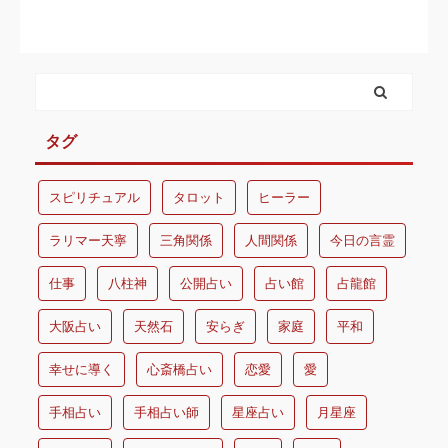
タグ
スピリチュアル
タロット
ヒーラー
ラリマー天寧
三角関係
人間関係
今日の言霊
仕事
八柱神
公開占い
占い館
占龍館
大阪占い
天然石
安らぎ
家庭
平和
幸せに導く
心斎橋占い
恋愛
愛
手相占い
手相占い師
星座占い
月星座