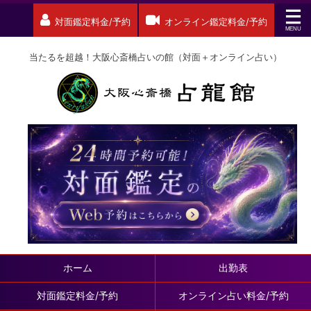
対面鑑定料金/予約
オンライン鑑定料金/予約
当たるを超越！大阪心斎橋占いの館（対面＋オンライン占い）
ホーム
出勤表
対面鑑定料金/予約
オンライン占い料金/予約