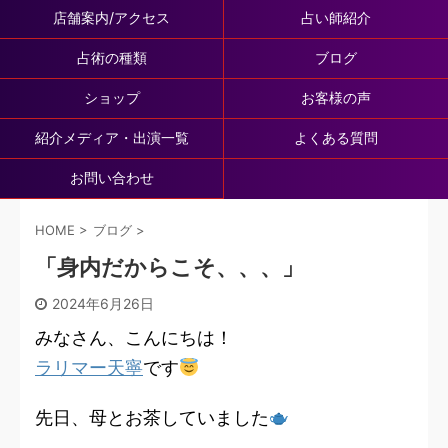
店舗案内/アクセス
占い師紹介
占術の種類
ブログ
ショップ
お客様の声
紹介メディア・出演一覧
よくある質問
お問い合わせ
HOME
>
ブログ
>
「身内だからこそ、、、」
2024年6月26日
みなさん、こんにちは！
ラリマー天寧
です
先日、母とお茶していました