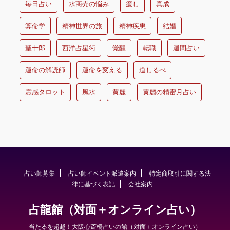
毎日占い
水商売の悩み
癒し
真成
算命学
精神世界の旅
精神疾患
結婚
聖十郎
西洋占星術
覚醒
転職
週間占い
運命の解読師
運命を変える
道しるべ
霊感タロット
風水
黄麗
黄麗の精密月占い
占い師募集
占い師イベント派遣案内
特定商取引に関する法
律に基づく表記
会社案内
占龍館（対面＋オンライン占い）
当たるを超越！大阪心斎橋占いの館（対面＋オンライン占い）