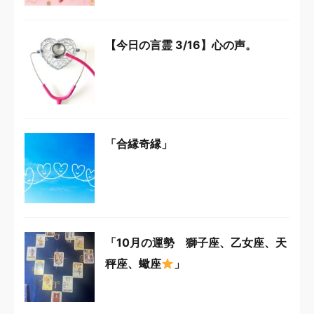
【今日の言霊 3/16】心の声。
「合縁奇縁」
「10月の運勢 獅子座、乙女座、天
秤座、蠍座
」