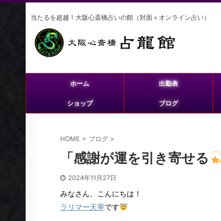
当たるを超越！大阪心斎橋占いの館（対面＋オンライン占い）
ホーム
出勤表
ショップ
ブログ
HOME
>
ブログ
>
「感謝が運を引き寄せる
2024年11月27日
みなさん、こんにちは！
ラリマー天寧
です