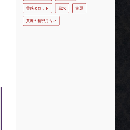
霊感タロット
風水
黄麗
黄麗の精密月占い