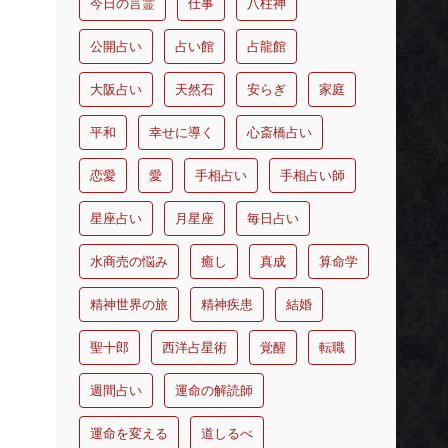
今日の言霊
仕事
八柱神
公開占い
占い館
占龍館
大阪占い
天然石
安らぎ
家庭
平和
幸せに導く
心斎橋占い
恋愛
愛
手相占い
手相占い師
星座占い
月星座
毎日占い
水商売の悩み
癒し
真成
算命学
精神世界の旅
精神疾患
結婚
聖十郎
西洋占星術
覚醒
転職
週間占い
運命の解読師
運命を変える
道しるべ