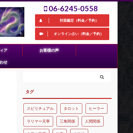
06-6245-0558
対面鑑定（料金／予約）
オンライン占い（料金／予約）
ィア
お客様の声
わせ
タグ
スピリチュアル
タロット
ヒーラー
ラリマー天寧
三角関係
人間関係