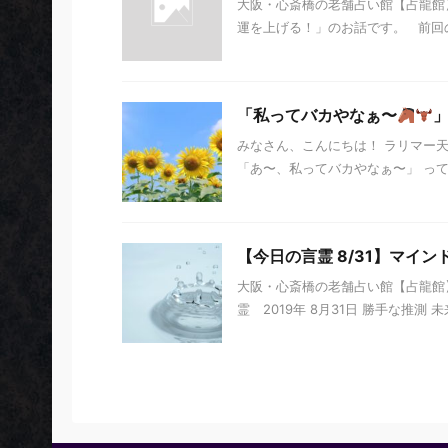
大阪・心斎橋の老舗占い館【占龍館
運を上げる！」のお話です。 前回の
「私ってバカやなぁ〜
みなさん、こんにちは！ ラリマー
「あ〜、私ってバカやなぁ〜」 って、
【今日の言霊 8/31】マイ
大阪・心斎橋の老舗占い館【占龍館
霊 2019年 8月31日 勝手な推測 