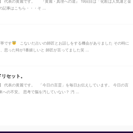
】 代表の黄麗です。 『黄麗・真理への道』 19回目は「化粧は人気運と金
記事はこちら・・・そ ...
」
天寧です
こないだ占いの師匠とお話しをする機会がありました その時に
思った時が1番嬉しいと 師匠が言ってました笑 ...
ンドリセット。
】 代表の黄麗です。 「今日の言霊」を毎日お伝えしています。 今日の言
未来への不安。 思考で脳を汚していない？ 汚 ...