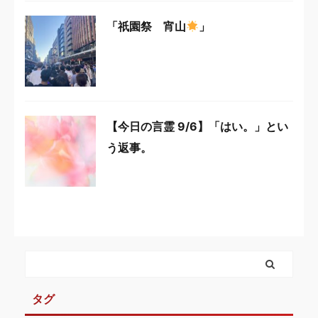
「祇園祭 宵山
」
【今日の言霊 9/6】「はい。」とい
う返事。
タグ