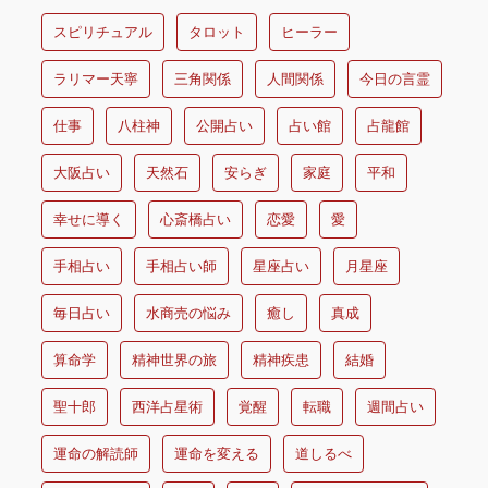
スピリチュアル
タロット
ヒーラー
ラリマー天寧
三角関係
人間関係
今日の言霊
仕事
八柱神
公開占い
占い館
占龍館
大阪占い
天然石
安らぎ
家庭
平和
幸せに導く
心斎橋占い
恋愛
愛
手相占い
手相占い師
星座占い
月星座
毎日占い
水商売の悩み
癒し
真成
算命学
精神世界の旅
精神疾患
結婚
聖十郎
西洋占星術
覚醒
転職
週間占い
運命の解読師
運命を変える
道しるべ