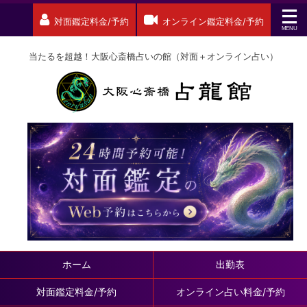
対面鑑定料金/予約
オンライン鑑定料金/予約
当たるを超越！大阪心斎橋占いの館（対面＋オンライン占い）
ホーム
出勤表
対面鑑定料金/予約
オンライン占い料金/予約