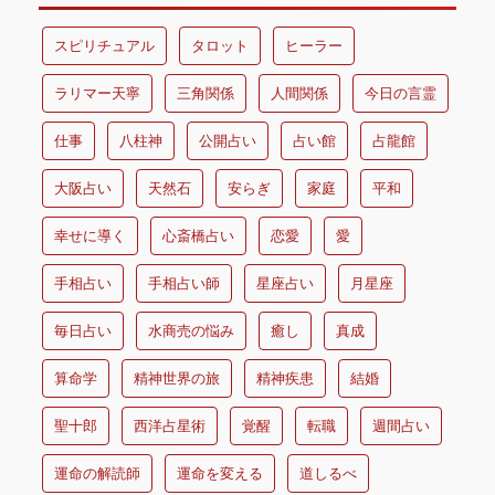
スピリチュアル
タロット
ヒーラー
ラリマー天寧
三角関係
人間関係
今日の言霊
仕事
八柱神
公開占い
占い館
占龍館
大阪占い
天然石
安らぎ
家庭
平和
幸せに導く
心斎橋占い
恋愛
愛
手相占い
手相占い師
星座占い
月星座
毎日占い
水商売の悩み
癒し
真成
算命学
精神世界の旅
精神疾患
結婚
聖十郎
西洋占星術
覚醒
転職
週間占い
運命の解読師
運命を変える
道しるべ