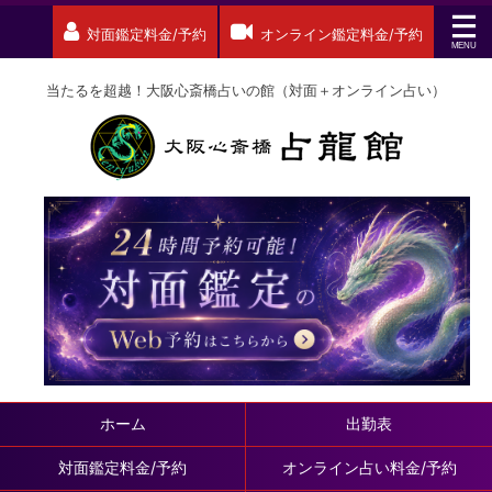
対面鑑定料金/予約
オンライン鑑定料金/予約
当たるを超越！大阪心斎橋占いの館（対面＋オンライン占い）
ホーム
出勤表
対面鑑定料金/予約
オンライン占い料金/予約