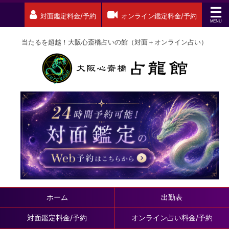
対面鑑定料金/予約
オンライン鑑定料金/予約
当たるを超越！大阪心斎橋占いの館（対面＋オンライン占い）
ホーム
出勤表
対面鑑定料金/予約
オンライン占い料金/予約