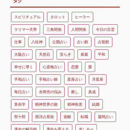
タグ
スピリチュアル
タロット
ヒーラー
ラリマー天寧
三角関係
人間関係
今日の言霊
仕事
八柱神
公開占い
占い館
占龍館
大阪占い
天然石
安らぎ
家庭
平和
幸せに導く
心斎橋占い
恋愛
愛
手相占い
手相占い師
星座占い
月星座
毎日占い
水商売の悩み
癒し
真成
算命学
精神世界の旅
精神疾患
結婚
聖十郎
西洋占星術
覚醒
転職
週間占い
運命の解読師
運命を変える
道しるべ