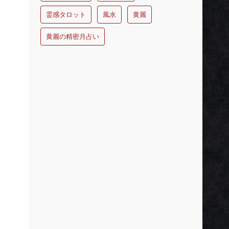
霊感タロット
風水
黄麗
黄麗の精密月占い