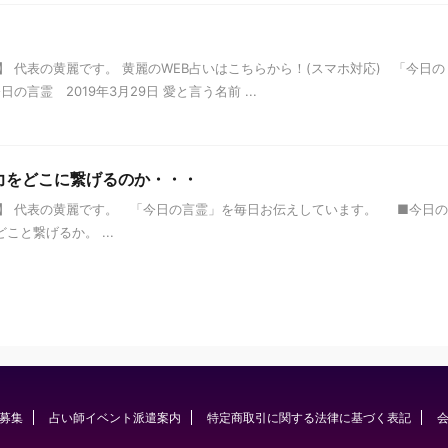
 代表の黄麗です。 黄麗のWEB占いはこちらから！(スマホ対応) 「今日の
言霊 2019年3月29日 愛と言う名前 ...
の力をどこに繋げるのか・・・
】 代表の黄麗です。 「今日の言霊」を毎日お伝えしています。 ■今日の
どこと繋げるか。 ...
募集
占い師イベント派遣案内
特定商取引に関する法律に基づく表記