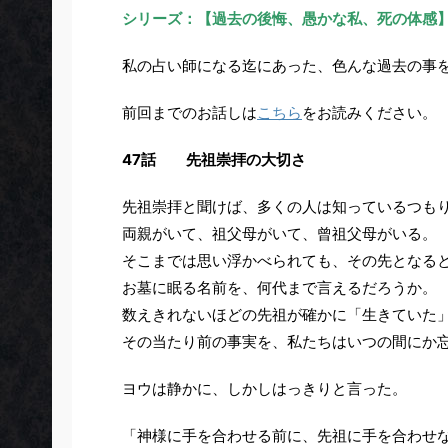
シリーズ：【過去の後悔、愚かな私、死の体感
私の占い師になる迄にあった、色んな過去の事
前回までのお話しは
こちら
をお読みください。
47話 先祖崇拝の大切さ
先祖崇拝と聞けば、多くの人は知っているつも
両親がいて、祖父母がいて、曾祖父母がいる。
そこまでは思い浮かべられても、その先となる
お墓に眠る名前を、何代まで言えるだろうか。
数えきれないほどの先祖が確かに「生きていた
その当たり前の事実を、私たちはいつの間にか
ヨウは静かに、しかしはっきりと言った。
「神様に手を合わせる前に、先祖に手を合わせ