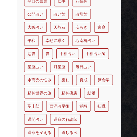
今日の言霊
仕事
八柱神
公開占い
占い館
占龍館
大阪占い
天然石
安らぎ
家庭
平和
幸せに導く
心斎橋占い
恋愛
愛
手相占い
手相占い師
星座占い
月星座
毎日占い
水商売の悩み
癒し
真成
算命学
精神世界の旅
精神疾患
結婚
聖十郎
西洋占星術
覚醒
転職
週間占い
運命の解読師
運命を変える
道しるべ