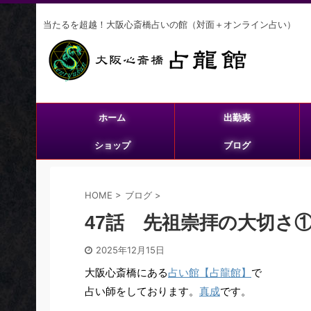
当たるを超越！大阪心斎橋占いの館（対面＋オンライン占い）
ホーム
出勤表
ショップ
ブログ
HOME
>
ブログ
>
47話 先祖崇拝の大切さ
2025年12月15日
大阪心斎橋にある
占い館【占龍館】
で
占い師をしております。
真成
です。