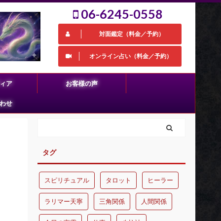
06-6245-0558
対面鑑定（料金／予約）
オンライン占い（料金／予約）
ィア
お客様の声
わせ
タグ
スピリチュアル
タロット
ヒーラー
ラリマー天寧
三角関係
人間関係