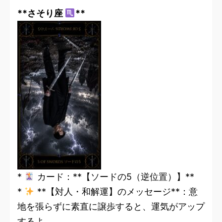
**さそり座
**
*
カード：**【ソードの5（逆位置）】**
*
**【対人・和解運】のメッセージ**：意
地を張らずに素直に譲歩すると、運気がアップ
するよ。