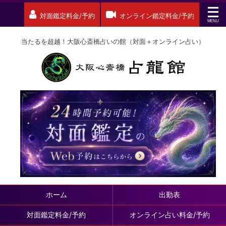
対面鑑定料金/予約
オンライン鑑定料金/予約
当たるを超越！大阪心斎橋占いの館（対面＋オンライン占い）
ホーム
出勤表
対面鑑定料金/予約
オンライン占い料金/予約