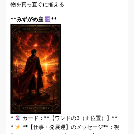
物を真っ直ぐに揃える
**みずがめ座
**
*
カード：**【ワンドの3（正位置）】**
*
**【仕事・発展運】のメッセージ**：視