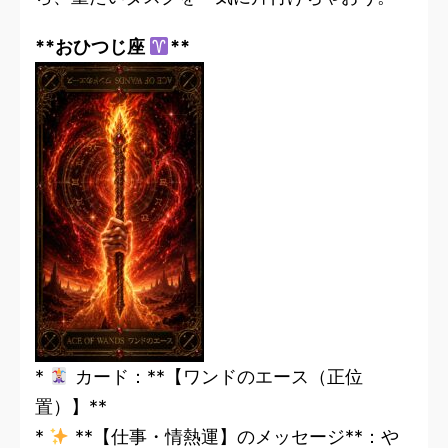
**おひつじ座
**
*
カード：**【ワンドのエース（正位
置）】**
*
**【仕事・情熱運】のメッセージ**：や