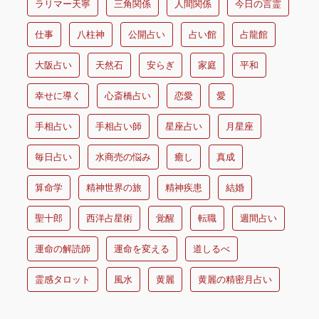
ラリマー天寧
三角関係
人間関係
今日の言霊
仕事
八柱神
公開占い
占い館
占龍館
大阪占い
天然石
安らぎ
家庭
平和
幸せに導く
心斎橋占い
恋愛
愛
手相占い
手相占い師
星座占い
月星座
毎日占い
水商売の悩み
癒し
真成
算命学
精神世界の旅
精神疾患
結婚
聖十郎
西洋占星術
覚醒
転職
週間占い
運命の解読師
運命を変える
道しるべ
霊感タロット
風水
黄麗
黄麗の精密月占い