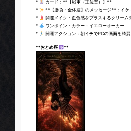
*
カード：**【戦車（正位置）】**
*
**【勝負・全体運】のメッセージ**：イ
*
開運メイク：血色感をプラスするクリーム
*
ワンポイントカラー：イエローオーカー
*
開運アクション：朝イチでPCの画面を綺麗
**おとめ座
**