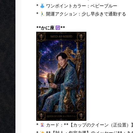
*
ワンポイントカラー：ベビーブルー
*
開運アクション：少し早歩きで通勤する
**かに座
**
*
カード：**【カップのクイーン（正位置）】
*
**【対人・包容力運】のメッセージ**：