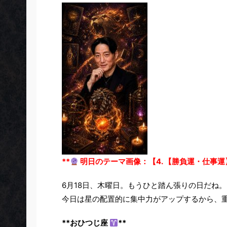
**
明日のテーマ画像：【4. 【勝負運・仕事運
6月18日、木曜日。もうひと踏ん張りの日だね。
今日は星の配置的に集中力がアップするから、
**おひつじ座
**