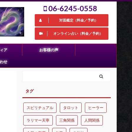
06-6245-0558
対面鑑定（料金／予約）
オンライン占い（料金／予約）
ィア
お客様の声
わせ
タグ
スピリチュアル
タロット
ヒーラー
ラリマー天寧
三角関係
人間関係