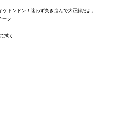
ケイケドンドン！迷わず突き進んで大正解だよ。
チーク
に拭く