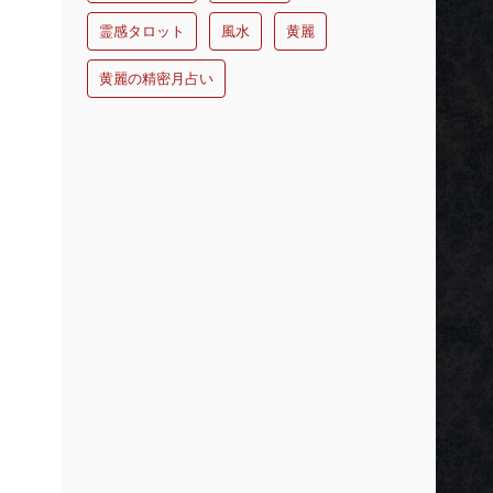
霊感タロット
風水
黄麗
黄麗の精密月占い