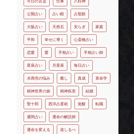
今日の言霊
仕事
八柱神
公開占い
占い館
占龍館
大阪占い
天然石
安らぎ
家庭
平和
幸せに導く
心斎橋占い
恋愛
愛
手相占い
手相占い師
星座占い
月星座
毎日占い
水商売の悩み
癒し
真成
算命学
精神世界の旅
精神疾患
結婚
聖十郎
西洋占星術
覚醒
転職
週間占い
運命の解読師
運命を変える
道しるべ