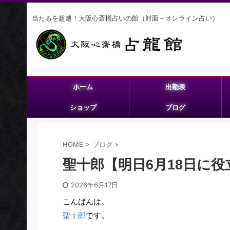
当たるを超越！大阪心斎橋占いの館（対面＋オンライン占い）
ホーム
出勤表
ショップ
ブログ
HOME
>
ブログ
>
聖十郎【明日6月18日に
2026年6月17日
こんばんは。
聖十郎
です。