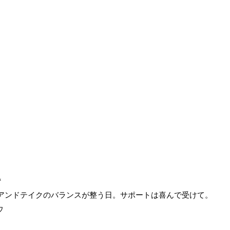
*
ブアンドテイクのバランスが整う日。サポートは喜んで受けて。
ウ