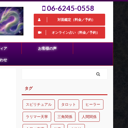
06-6245-0558
対面鑑定（料金／予約）
オンライン占い（料金／予約）
ィア
お客様の声
わせ
タグ
スピリチュアル
タロット
ヒーラー
ラリマー天寧
三角関係
人間関係