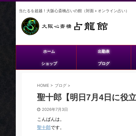
当たるを超越！大阪心斎橋占いの館（対面＋オンライン占い）
ホーム
出勤表
ショップ
ブログ
HOME
>
ブログ
>
聖十郎【明日7月4日に役
2026年7月3日
こんばんは。
聖十郎
です。