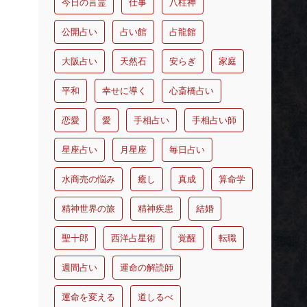
今日の言霊
仕事
八柱神
公開占い
占い館
占龍館
大阪占い
天然石
安らぎ
家庭
平和
幸せに導く
心斎橋占い
恋愛
愛
手相占い
手相占い師
星座占い
月星座
毎日占い
水商売の悩み
癒し
真成
算命学
精神世界の旅
精神疾患
結婚
聖十郎
西洋占星術
覚醒
転職
週間占い
運命の解読師
運命を変える
道しるべ