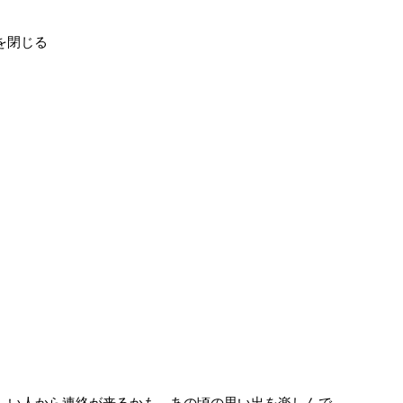
を閉じる
かしい人から連絡が来るかも。あの頃の思い出を楽しんで。