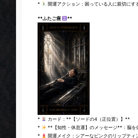
*
開運アクション：困っている人に親切にす
**ふたご座
**
*
カード：**【ソードの4（正位置）】**
*
**【知性・休息運】のメッセージ**：脳
*
開運メイク：シアーなピンクのリップティ