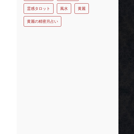
霊感タロット
風水
黄麗
黄麗の精密月占い