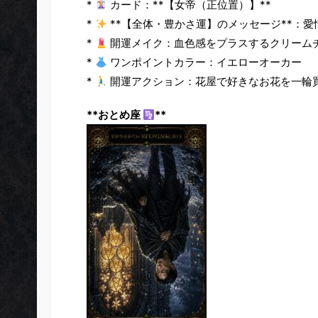
*
カード：**【女帝（正位置）】**
*
**【全体・豊かさ運】のメッセージ**：
*
開運メイク：血色感をプラスするクリーム
*
ワンポイントカラー：イエローオーカー
*
開運アクション：花屋で好きなお花を一輪
**おとめ座
**