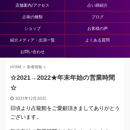
店舗案内/アクセス
占い師紹介
占術の種類
ブログ
ショップ
お客様の声
紹介メディア・出演一覧
よくある質問
お問い合わせ
HOME
>
新着情報
>
☆2021→2022★年末年始の営業時間
☆
2021年12月30日
日頃より占龍館をご愛顧頂きましてありがとう
ございます。