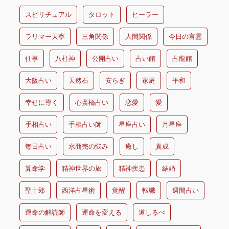
スピリチュアル
タロット
ヒーラー
ラリマー天寧
三角関係
人間関係
今日の言霊
仕事
八柱神
公開占い
占い館
占龍館
大阪占い
天然石
安らぎ
家庭
平和
幸せに導く
心斎橋占い
恋愛
愛
手相占い
手相占い師
星座占い
月星座
毎日占い
水商売の悩み
癒し
真成
算命学
精神世界の旅
精神疾患
結婚
聖十郎
西洋占星術
覚醒
転職
週間占い
運命の解読師
運命を変える
道しるべ