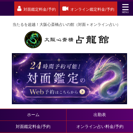
対面鑑定料金/予約
オンライン鑑定料金/予約
当たるを超越！大阪心斎橋占いの館（対面＋オンライン占い）
ホーム
出勤表
対面鑑定料金/予約
オンライン占い料金/予約