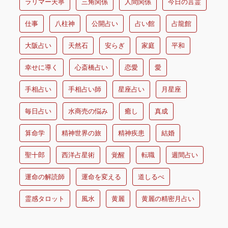
ラリマー天寧
三角関係
人間関係
今日の言霊
仕事
八柱神
公開占い
占い館
占龍館
大阪占い
天然石
安らぎ
家庭
平和
幸せに導く
心斎橋占い
恋愛
愛
手相占い
手相占い師
星座占い
月星座
毎日占い
水商売の悩み
癒し
真成
算命学
精神世界の旅
精神疾患
結婚
聖十郎
西洋占星術
覚醒
転職
週間占い
運命の解読師
運命を変える
道しるべ
霊感タロット
風水
黄麗
黄麗の精密月占い