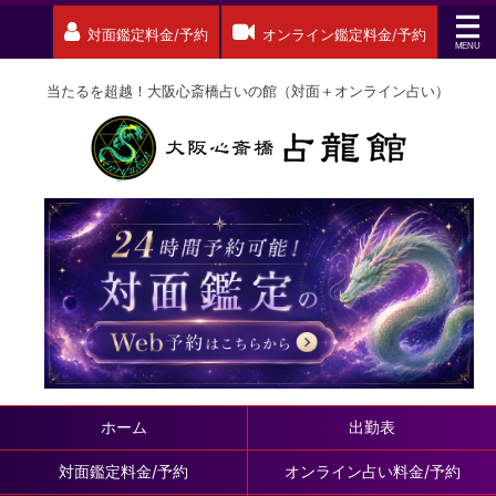
対面鑑定料金/予約
オンライン鑑定料金/予約
当たるを超越！大阪心斎橋占いの館（対面＋オンライン占い）
ホーム
出勤表
対面鑑定料金/予約
オンライン占い料金/予約