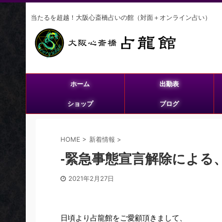
当たるを超越！大阪心斎橋占いの館（対面＋オンライン占い）
ホーム
出勤表
ショップ
ブログ
HOME
>
新着情報
>
-緊急事態宣言解除による
2021年2月27日
日頃より占龍館をご愛顧頂きまして、