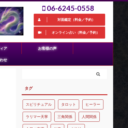
06-6245-0558
対面鑑定（料金／予約）
オンライン占い（料金／予約）
ィア
お客様の声
わせ
タグ
スピリチュアル
タロット
ヒーラー
ラリマー天寧
三角関係
人間関係