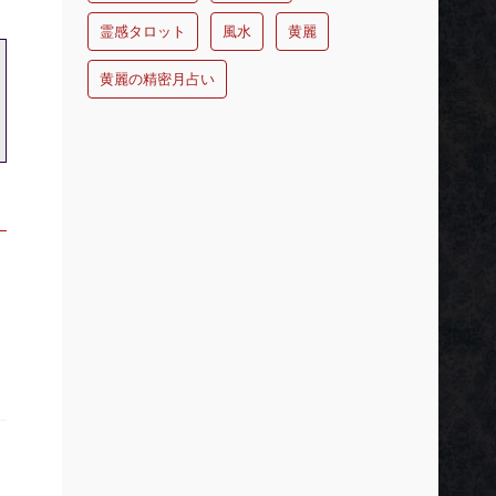
霊感タロット
風水
黄麗
黄麗の精密月占い