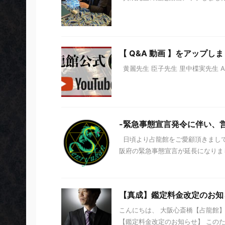
【 Q&A 動画 】をアップし
黄麗先生 臣子先生 里中楪実先生 
-緊急事態宣言発令に伴い、
日頃より占龍館をご愛顧頂きまして
阪府の緊急事態宣言が延長になりました
【真成】鑑定料金改定のお知
こんにちは、 大阪心斎橋【占龍館
【鑑定料金改定のお知らせ】 このた