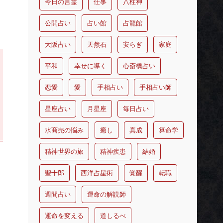
今日の言霊
仕事
八柱神
公開占い
占い館
占龍館
大阪占い
天然石
安らぎ
家庭
平和
幸せに導く
心斎橋占い
恋愛
愛
手相占い
手相占い師
星座占い
月星座
毎日占い
水商売の悩み
癒し
真成
算命学
精神世界の旅
精神疾患
結婚
聖十郎
西洋占星術
覚醒
転職
週間占い
運命の解読師
運命を変える
道しるべ