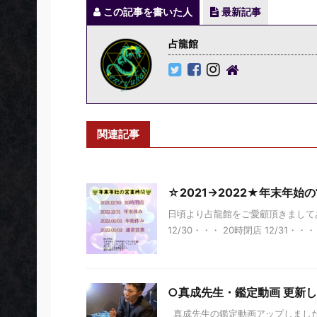
この記事を書いた人
最新記事
占龍館
関連記事
☆2021→2022★年末年始
日頃より占龍館をご愛顧頂きまして
12/30・・・ 20時閉店 12/31・・・ 休
○真成先生・鑑定動画 更新
真成先生の鑑定動画アップしまし