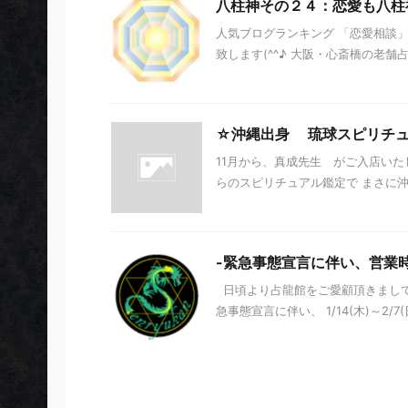
八柱神その２４：恋愛も八柱
人気ブログランキング 「恋愛相談」
致します(^^♪ 大阪・心斎橋の老舗占
☆沖縄出身 琉球スピリチ
11月から、真成先生 がご入店いた
らのスピリチュアル鑑定で まさに
-緊急事態宣言に伴い、営業
日頃より占龍館をご愛顧頂きまして
急事態宣言に伴い、 1/14(木)～2/7