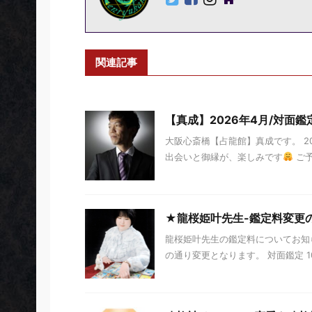
関連記事
【真成】2026年4月/対面
大阪心斎橋【占龍館】真成です。 20
出会いと御縁が、楽しみです
ご予
★龍桜姫叶先生-鑑定料変更
龍桜姫叶先生の鑑定料についてお知らせ
の通り変更となります。 対面鑑定 10分