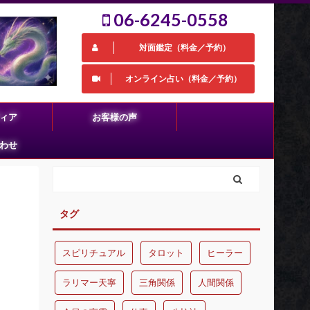
06-6245-0558
対面鑑定（料金／予約）
オンライン占い（料金／予約）
ィア
お客様の声
わせ
タグ
スピリチュアル
タロット
ヒーラー
ラリマー天寧
三角関係
人間関係