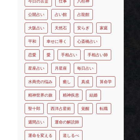
今日の言霊
仕事
八柱神
公開占い
占い館
占龍館
大阪占い
天然石
安らぎ
家庭
平和
幸せに導く
心斎橋占い
恋愛
愛
手相占い
手相占い師
星座占い
月星座
毎日占い
水商売の悩み
癒し
真成
算命学
精神世界の旅
精神疾患
結婚
聖十郎
西洋占星術
覚醒
転職
週間占い
運命の解読師
運命を変える
道しるべ