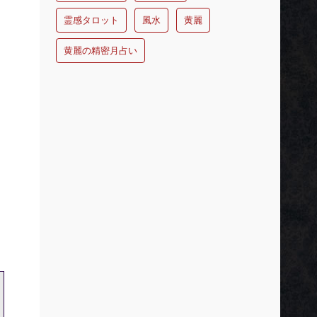
霊感タロット
風水
黄麗
黄麗の精密月占い