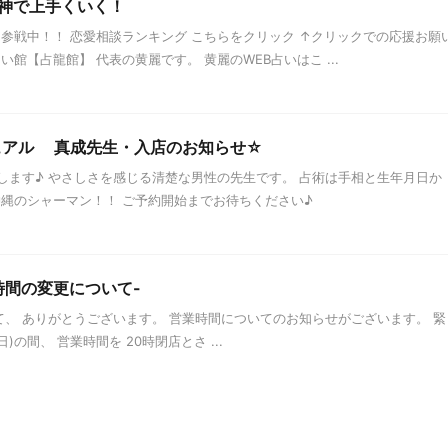
神で上手くいく！
参戦中！！ 恋愛相談ランキング こちらをクリック ↑クリックでの応援お願
い館【占龍館】 代表の黄麗です。 黄麗のWEB占いはこ ...
ュアル 真成先生・入店のお知らせ☆
します♪ やさしさを感じる清楚な男性の先生です。 占術は手相と生年月日か
沖縄のシャーマン！！ ご予約開始までお待ちください♪
時間の変更について-
、 ありがとうございます。 営業時間についてのお知らせがございます。 緊
(日)の間、 営業時間を 20時閉店とさ ...