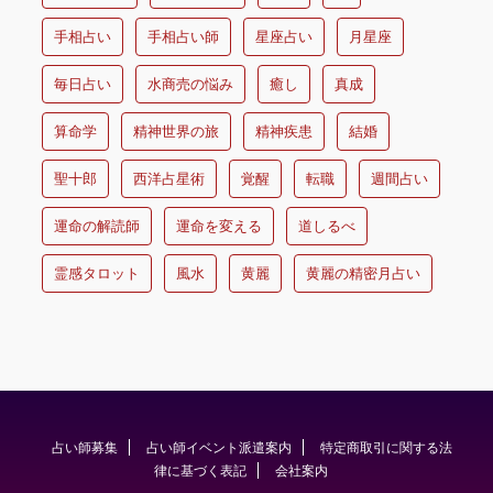
手相占い
手相占い師
星座占い
月星座
毎日占い
水商売の悩み
癒し
真成
算命学
精神世界の旅
精神疾患
結婚
聖十郎
西洋占星術
覚醒
転職
週間占い
運命の解読師
運命を変える
道しるべ
霊感タロット
風水
黄麗
黄麗の精密月占い
占い師募集
占い師イベント派遣案内
特定商取引に関する法
律に基づく表記
会社案内