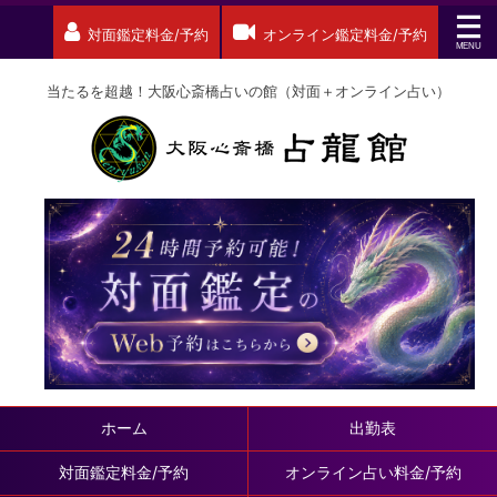
対面鑑定料金/予約
オンライン鑑定料金/予約
当たるを超越！大阪心斎橋占いの館（対面＋オンライン占い）
ホーム
出勤表
対面鑑定料金/予約
オンライン占い料金/予約