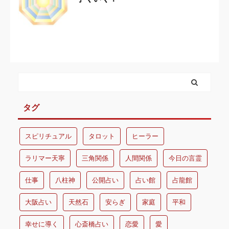
タグ
スピリチュアル
タロット
ヒーラー
ラリマー天寧
三角関係
人間関係
今日の言霊
仕事
八柱神
公開占い
占い館
占龍館
大阪占い
天然石
安らぎ
家庭
平和
幸せに導く
心斎橋占い
恋愛
愛