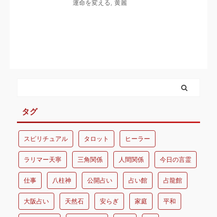
運命を変える
,
黄麗
タグ
スピリチュアル
タロット
ヒーラー
ラリマー天寧
三角関係
人間関係
今日の言霊
仕事
八柱神
公開占い
占い館
占龍館
大阪占い
天然石
安らぎ
家庭
平和