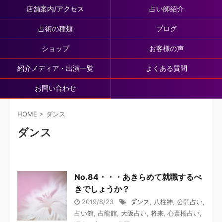
店舗案内/アクセス
占い師紹介
占術の種類
ブログ
ショップ
お客様の声
紹介メディア・出演一覧
よくある質問
お問い合わせ
HOME
>
ダンス
ダンス
No.84・・・あきらめて就職するべ
きでしょうか？
2019/8/23
ダンス
,
八柱神
,
公開占い
,
占い館
,
占龍館
,
大阪占い
,
将来
,
心斎橋占い
,