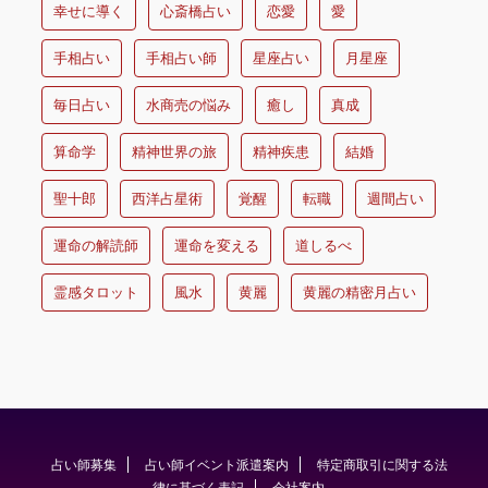
幸せに導く
心斎橋占い
恋愛
愛
手相占い
手相占い師
星座占い
月星座
毎日占い
水商売の悩み
癒し
真成
算命学
精神世界の旅
精神疾患
結婚
聖十郎
西洋占星術
覚醒
転職
週間占い
運命の解読師
運命を変える
道しるべ
霊感タロット
風水
黄麗
黄麗の精密月占い
占い師募集
占い師イベント派遣案内
特定商取引に関する法
律に基づく表記
会社案内