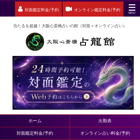
対面鑑定料金/予約
オンライン鑑定料金/予約
当たるを超越！大阪心斎橋占いの館（対面＋オンライン占い）
ホーム
出勤表
対面鑑定料金/予約
オンライン占い料金/予約