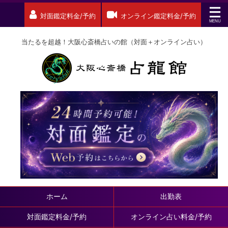
対面鑑定料金/予約
オンライン鑑定料金/予約
当たるを超越！大阪心斎橋占いの館（対面＋オンライン占い）
ホーム
出勤表
対面鑑定料金/予約
オンライン占い料金/予約