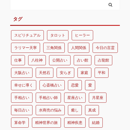
タグ
スピリチュアル
タロット
ヒーラー
ラリマー天寧
三角関係
人間関係
今日の言霊
仕事
八柱神
公開占い
占い館
占龍館
大阪占い
天然石
安らぎ
家庭
平和
幸せに導く
心斎橋占い
恋愛
愛
手相占い
手相占い師
星座占い
月星座
毎日占い
水商売の悩み
癒し
真成
算命学
精神世界の旅
精神疾患
結婚