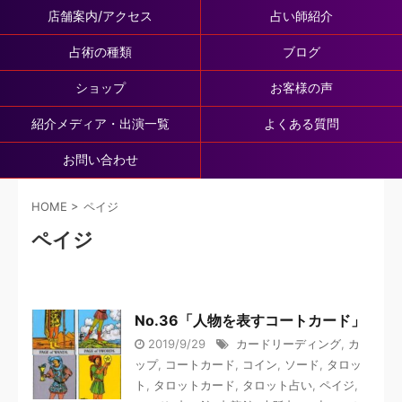
店舗案内/アクセス
占い師紹介
占術の種類
ブログ
ショップ
お客様の声
紹介メディア・出演一覧
よくある質問
お問い合わせ
HOME
>
ペイジ
ペイジ
No.36「人物を表すコートカード」
2019/9/29
カードリーディング
,
カ
ップ
,
コートカード
,
コイン
,
ソード
,
タロッ
ト
,
タロットカード
,
タロット占い
,
ペイジ
,