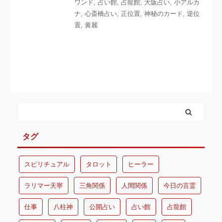
ワンド
,
占い館
,
占龍館
,
大阪占い
,
小アルカ
ナ
,
心斎橋占い
,
正位置
,
神秘のカード
,
逆位
置
,
黄麗
タグ
スピリチュアル
タロット
ヒーラー
ラリマー天寧
三角関係
人間関係
今日の言霊
仕事
八柱神
公開占い
占い館
占龍館