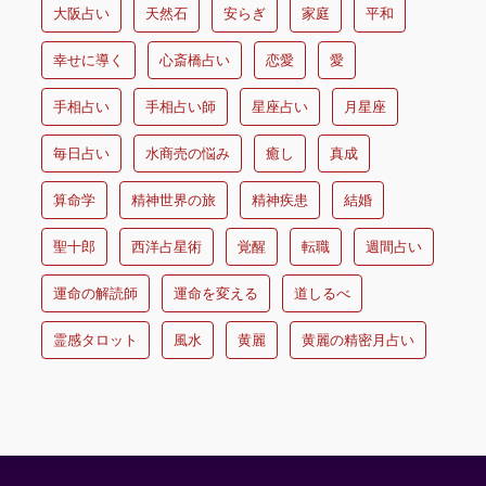
大阪占い
天然石
安らぎ
家庭
平和
幸せに導く
心斎橋占い
恋愛
愛
手相占い
手相占い師
星座占い
月星座
毎日占い
水商売の悩み
癒し
真成
算命学
精神世界の旅
精神疾患
結婚
聖十郎
西洋占星術
覚醒
転職
週間占い
運命の解読師
運命を変える
道しるべ
霊感タロット
風水
黄麗
黄麗の精密月占い