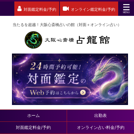
対面鑑定料金/予約
オンライン鑑定料金/予約
当たるを超越！大阪心斎橋占いの館（対面＋オンライン占い）
ホーム
出勤表
対面鑑定料金/予約
オンライン占い料金/予約