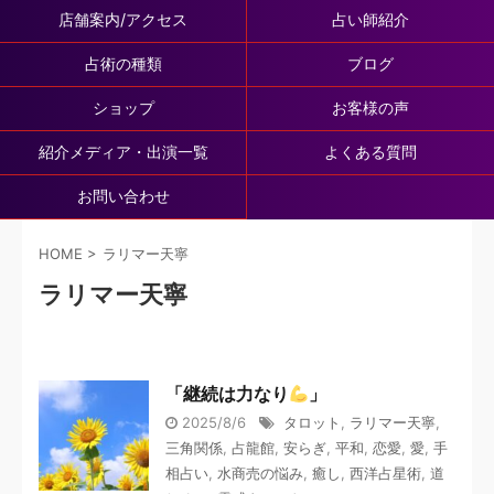
店舗案内/アクセス
占い師紹介
占術の種類
ブログ
ショップ
お客様の声
紹介メディア・出演一覧
よくある質問
お問い合わせ
HOME
>
ラリマー天寧
ラリマー天寧
「継続は力なり
」
2025/8/6
タロット
,
ラリマー天寧
,
三角関係
,
占龍館
,
安らぎ
,
平和
,
恋愛
,
愛
,
手
相占い
,
水商売の悩み
,
癒し
,
西洋占星術
,
道