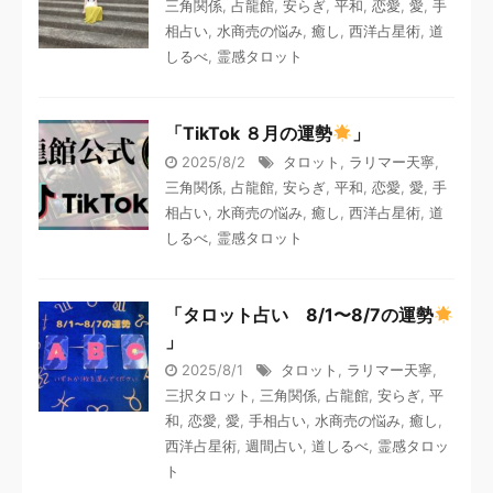
三角関係
,
占龍館
,
安らぎ
,
平和
,
恋愛
,
愛
,
手
相占い
,
水商売の悩み
,
癒し
,
西洋占星術
,
道
しるべ
,
霊感タロット
「TikTok ８月の運勢
」
2025/8/2
タロット
,
ラリマー天寧
,
三角関係
,
占龍館
,
安らぎ
,
平和
,
恋愛
,
愛
,
手
相占い
,
水商売の悩み
,
癒し
,
西洋占星術
,
道
しるべ
,
霊感タロット
「タロット占い 8/1〜8/7の運勢
」
2025/8/1
タロット
,
ラリマー天寧
,
三択タロット
,
三角関係
,
占龍館
,
安らぎ
,
平
和
,
恋愛
,
愛
,
手相占い
,
水商売の悩み
,
癒し
,
西洋占星術
,
週間占い
,
道しるべ
,
霊感タロッ
ト