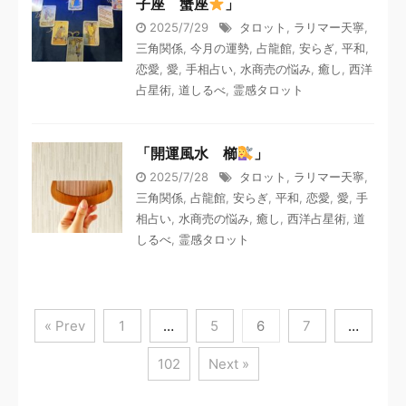
子座 蟹座
」
2025/7/29
タロット
,
ラリマー天寧
,
三角関係
,
今月の運勢
,
占龍館
,
安らぎ
,
平和
,
恋愛
,
愛
,
手相占い
,
水商売の悩み
,
癒し
,
西洋
占星術
,
道しるべ
,
霊感タロット
「開運風水 櫛
」
2025/7/28
タロット
,
ラリマー天寧
,
三角関係
,
占龍館
,
安らぎ
,
平和
,
恋愛
,
愛
,
手
相占い
,
水商売の悩み
,
癒し
,
西洋占星術
,
道
しるべ
,
霊感タロット
« Prev
1
…
5
6
7
…
102
Next »