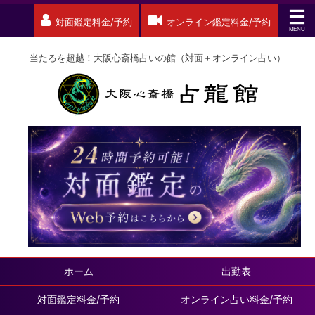
対面鑑定料金/予約
オンライン鑑定料金/予約
当たるを超越！大阪心斎橋占いの館（対面＋オンライン占い）
ホーム
出勤表
対面鑑定料金/予約
オンライン占い料金/予約