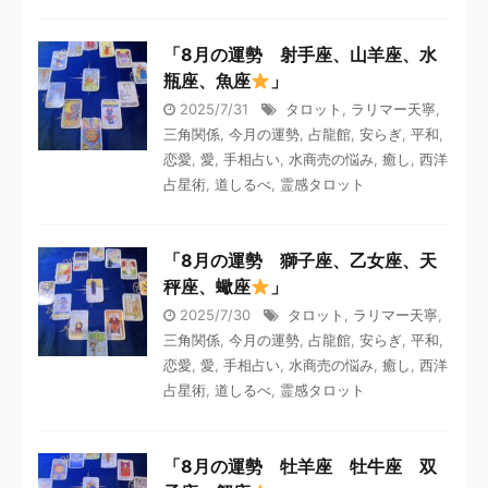
「8月の運勢 射手座、山羊座、水
瓶座、魚座
」
2025/7/31
タロット
,
ラリマー天寧
,
三角関係
,
今月の運勢
,
占龍館
,
安らぎ
,
平和
,
恋愛
,
愛
,
手相占い
,
水商売の悩み
,
癒し
,
西洋
占星術
,
道しるべ
,
霊感タロット
「8月の運勢 獅子座、乙女座、天
秤座、蠍座
」
2025/7/30
タロット
,
ラリマー天寧
,
三角関係
,
今月の運勢
,
占龍館
,
安らぎ
,
平和
,
恋愛
,
愛
,
手相占い
,
水商売の悩み
,
癒し
,
西洋
占星術
,
道しるべ
,
霊感タロット
「8月の運勢 牡羊座 牡牛座 双