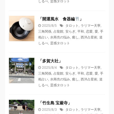
しるべ
,
霊感タロット
「開運風水 食器編
」
2025/8/5
タロット
,
ラリマー天寧
,
三角関係
,
占龍館
,
安らぎ
,
平和
,
恋愛
,
愛
,
手
相占い
,
水商売の悩み
,
癒し
,
西洋占星術
,
道
しるべ
,
霊感タロット
「多賀大社」
2025/8/4
タロット
,
ラリマー天寧
,
三角関係
,
占龍館
,
安らぎ
,
平和
,
恋愛
,
愛
,
手
相占い
,
水商売の悩み
,
癒し
,
西洋占星術
,
道
しるべ
,
霊感タロット
「竹生島 宝厳寺」
2025/8/3
タロット
,
ラリマー天寧
,