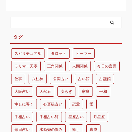
タグ
スピリチュアル
タロット
ヒーラー
ラリマー天寧
三角関係
人間関係
今日の言霊
仕事
八柱神
公開占い
占い館
占龍館
大阪占い
天然石
安らぎ
家庭
平和
幸せに導く
心斎橋占い
恋愛
愛
手相占い
手相占い師
星座占い
月星座
毎日占い
水商売の悩み
癒し
真成