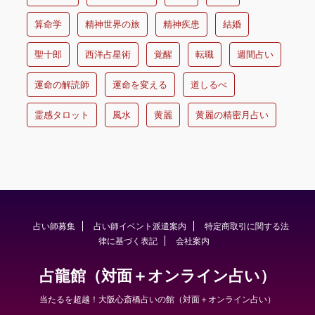
算命学
精神世界の旅
精神疾患
結婚
聖十郎
西洋占星術
覚醒
転職
週間占い
運命の解読師
運命を変える
道しるべ
霊感タロット
風水
黄麗
黄麗の精密月占い
占い師募集
占い師イベント派遣案内
特定商取引に関する法
律に基づく表記
会社案内
占龍館（対面＋オンライン占い）
当たるを超越！大阪心斎橋占いの館（対面＋オンライン占い）