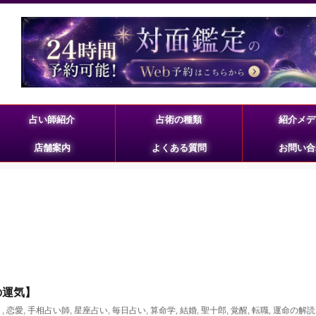
占い師紹介
占術の種類
紹介メデ
店舗案内
よくある質問
お問い合
の運気】
く
,
恋愛
,
手相占い師
,
星座占い
,
毎日占い
,
算命学
,
結婚
,
聖十郎
,
覚醒
,
転職
,
運命の解読