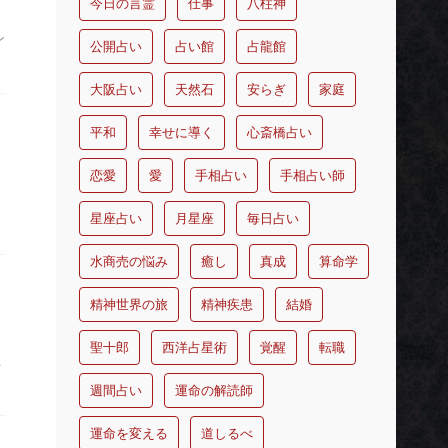
今日の言霊
仕事
八柱神
ン
公開占い
占い館
占龍館
大阪占い
天然石
安らぎ
家庭
平和
幸せに導く
心斎橋占い
恋愛
愛
手相占い
手相占い師
星座占い
月星座
毎日占い
水商売の悩み
癒し
真成
算命学
精神世界の旅
精神疾患
結婚
聖十郎
西洋占星術
覚醒
転職
こ
週間占い
運命の解読師
運命を変える
道しるべ