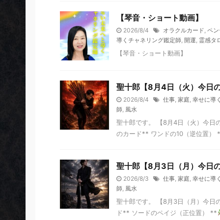
【琴音・ショート動画】
2026/8/4
オラクルカード
,
ペン
導くチャネリング鑑定師
,
開運
,
霊感タ
【琴音・ショート動画】
聖十郎【8月4日（火）今日
2026/8/4
仕事
,
家庭
,
幸せに導
師
,
風水
聖十郎です。 【8月4日（火）今日
のカード** ワンドの10（逆位置） *
聖十郎【8月3日（月）今日
2026/8/3
仕事
,
家庭
,
幸せに導
師
,
風水
聖十郎です。 【8月3日（月）今日
ド** ソードのペイジ（正位置） **