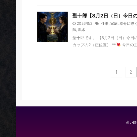
聖十郎【8月2日（日）今日
2026/8/2
仕事
,
家庭
,
幸せに導
師
,
風水
聖十郎です。 【8月2日（日）今日
カップの2（正位置） **
今日の主
1
2
占い師