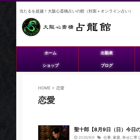
当たるを超越！大阪心斎橋占いの館（対面＋オンライン占い）
ホーム
出勤表
ショップ
ブログ
HOME
>
恋愛
恋愛
聖十郎【8月9日（日）今日
2026/8/9
仕事
,
家庭
,
幸せに導