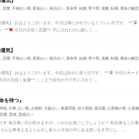
の運気】
く
,
恋愛
,
手相占い師
,
星座占い
,
毎日占い
,
算命学
,
結婚
,
聖十郎
,
覚醒
,
転職
,
運命の解読
の運気】 おはようございます。今日は満たされていなくていい日です。 **
 **
今日の主役｜恋愛** 手に入れたのに嬉しく ...
の運気】
く
,
恋愛
,
手相占い師
,
星座占い
,
毎日占い
,
算命学
,
結婚
,
聖十郎
,
覚醒
,
転職
,
運命の解読
の運気】 おはようございます。今日は自分に使う日です。 **
今日のカード
今日の主役｜金運** ここまで自分の力で手に入れて ...
命を待つ』
関係
,
仕事
,
占い館
,
占龍館
,
大阪占い
,
家庭問題
,
対人関係
,
復活愛
,
心斎橋の母
,
心斎橋
恋愛
,
霊感
,
霊感占い
です 毎日暑い日が続きますが、いかがお過ごしでしょうか？ 私自身もこの暑
そんな事考えるよりも久し振りに今頭の中にある思いを文字にし、 ...