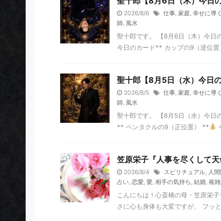
聖十郎【8月6日（木）今日
2026/8/6
仕事
,
家庭
,
幸せに導
師
,
風水
聖十郎です。 【8月6日（木）今日
今日のカード** カップの9（逆位置）
聖十郎【8月5日（水）今日
2026/8/5
仕事
,
家庭
,
幸せに導
師
,
風水
聖十郎です。 【8月5日（水）今日
** ペンタクルの9（正位置） **
笠原栄子『人事を尽くして天
2026/8/4
スピリチュアル
,
人間
占い
,
恋愛
,
愛
,
相手の気持ち
,
結婚
,
複雑
こんにちは！心斎橋の母・笠原栄子
さに心も身体も大変ですが、 フッと