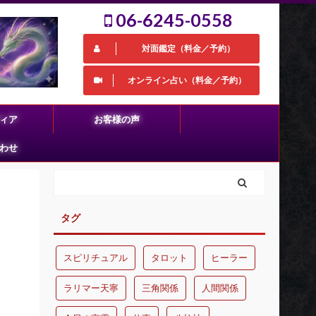
06-6245-0558
対面鑑定（料金／予約）
オンライン占い（料金／予約）
ィア
お客様の声
わせ
タグ
スピリチュアル
タロット
ヒーラー
ラリマー天寧
三角関係
人間関係