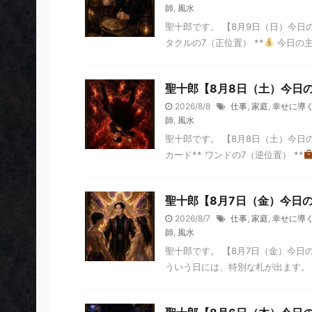
師
,
風水
聖十郎です。 【8月9日（日）今日
タクルの7（正位置） **
今日の主
聖十郎【8月8日（土）今日
2026/8/8
仕事
,
家庭
,
幸せに導
師
,
風水
聖十郎です。 【8月8日（土）今日
カード** ワンドの7（逆位置） **
聖十郎【8月7日（金）今日
2026/8/7
仕事
,
家庭
,
幸せに導
師
,
風水
聖十郎です。 【8月7日（金）今日
ういう日には、特別な札が出ます。 