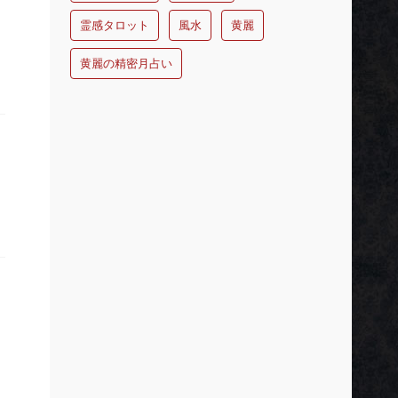
霊感タロット
風水
黄麗
黄麗の精密月占い