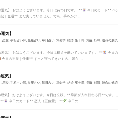
の運気】 おはようございます。今日は待つ日です。 **
今日のカード** ペ
役｜金運** まだ実っていません。でも、手をかけ ...
の運気】
く
,
恋愛
,
手相占い師
,
星座占い
,
毎日占い
,
算命学
,
結婚
,
聖十郎
,
覚醒
,
転職
,
運命の解読
の運気】 おはようございます。今日は構えを解いていい日です。 **
今日の
今日の主役｜仕事** ずっと守ってきたもの、譲ら ...
の運気】
く
,
恋愛
,
手相占い師
,
星座占い
,
毎日占い
,
算命学
,
結婚
,
聖十郎
,
覚醒
,
転職
,
運命の解読
の運気】 おはようございます。今日は立秋。**季節が入れ替わる日**です。
**
今日のカード** 恋人（正位置） **
今日の ...