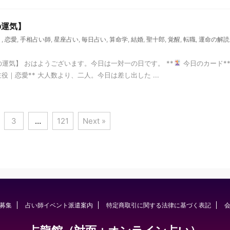
の運気】
く
,
恋愛
,
手相占い師
,
星座占い
,
毎日占い
,
算命学
,
結婚
,
聖十郎
,
覚醒
,
転職
,
運命の解読
の運気】 おはようございます。今日は一対一の日です。 **
今日のカード*
役｜恋愛** 大人数より、二人。今日は差し出した ...
3
…
121
Next »
募集
占い師イベント派遣案内
特定商取引に関する法律に基づく表記