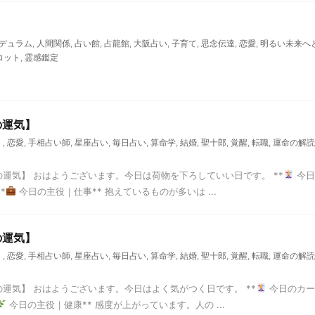
デュラム
,
人間関係
,
占い館
,
占龍館
,
大阪占い
,
子育て
,
思念伝達
,
恋愛
,
明るい未来へ
ロット
,
霊感鑑定
の運気】
く
,
恋愛
,
手相占い師
,
星座占い
,
毎日占い
,
算命学
,
結婚
,
聖十郎
,
覚醒
,
転職
,
運命の解読
の運気】 おはようございます。今日は荷物を下ろしていい日です。 **
今日
*
今日の主役｜仕事** 抱えているものが多いは ...
の運気】
く
,
恋愛
,
手相占い師
,
星座占い
,
毎日占い
,
算命学
,
結婚
,
聖十郎
,
覚醒
,
転職
,
運命の解読
の運気】 おはようございます。今日はよく気がつく日です。 **
今日のカー
今日の主役｜健康** 感度が上がっています。人の ...