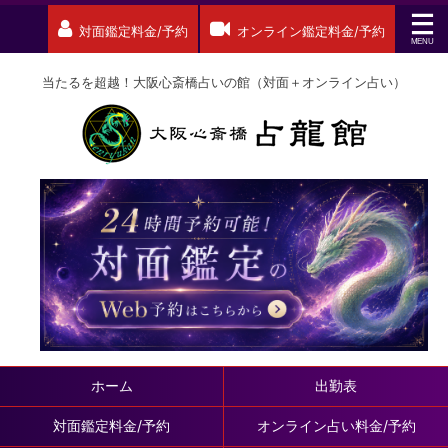
対面鑑定料金/予約
オンライン鑑定料金/予約
当たるを超越！大阪心斎橋占いの館（対面＋オンライン占い）
ホーム
出勤表
対面鑑定料金/予約
オンライン占い料金/予約