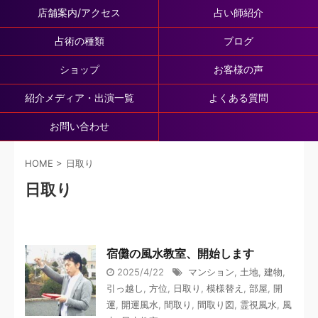
店舗案内/アクセス
占い師紹介
占術の種類
ブログ
ショップ
お客様の声
紹介メディア・出演一覧
よくある質問
お問い合わせ
HOME
>
日取り
日取り
宿儺の風水教室、開始します
2025/4/22
マンション
,
土地
,
建物
,
引っ越し
,
方位
,
日取り
,
模様替え
,
部屋
,
開
運
,
開運風水
,
間取り
,
間取り図
,
霊視風水
,
風