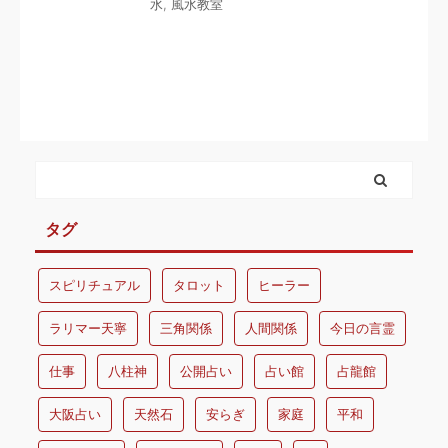
水
,
風水教室
タグ
スピリチュアル
タロット
ヒーラー
ラリマー天寧
三角関係
人間関係
今日の言霊
仕事
八柱神
公開占い
占い館
占龍館
大阪占い
天然石
安らぎ
家庭
平和