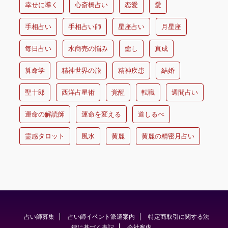
幸せに導く
心斎橋占い
恋愛
愛
手相占い
手相占い師
星座占い
月星座
毎日占い
水商売の悩み
癒し
真成
算命学
精神世界の旅
精神疾患
結婚
聖十郎
西洋占星術
覚醒
転職
週間占い
運命の解読師
運命を変える
道しるべ
霊感タロット
風水
黄麗
黄麗の精密月占い
占い師募集
占い師イベント派遣案内
特定商取引に関する法
律に基づく表記
会社案内