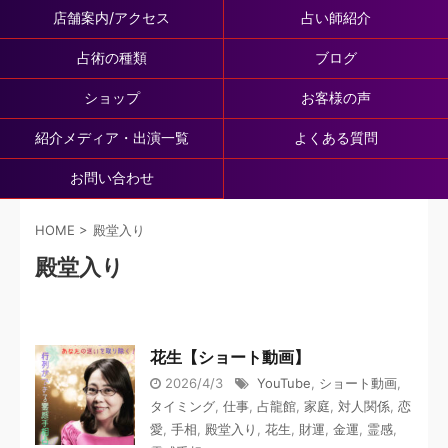
店舗案内/アクセス
占い師紹介
占術の種類
ブログ
ショップ
お客様の声
紹介メディア・出演一覧
よくある質問
お問い合わせ
HOME
>
殿堂入り
殿堂入り
花生【ショート動画】
2026/4/3
YouTube
,
ショート動画
,
タイミング
,
仕事
,
占龍館
,
家庭
,
対人関係
,
恋
愛
,
手相
,
殿堂入り
,
花生
,
財運
,
金運
,
霊感
,