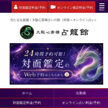
対面鑑定料金/予約
オンライン鑑定料金/予約
当たるを超越！大阪心斎橋占いの館（対面＋オンライン占い）
ホーム
出勤表
対面鑑定料金/予約
オンライン占い料金/予約