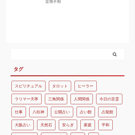
霊感手相
タグ
スピリチュアル
タロット
ヒーラー
ラリマー天寧
三角関係
人間関係
今日の言霊
仕事
八柱神
公開占い
占い館
占龍館
大阪占い
天然石
安らぎ
家庭
平和