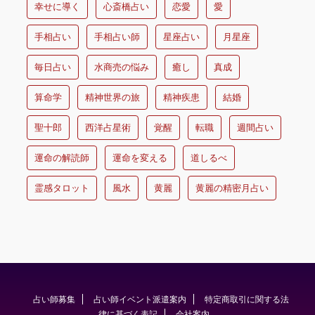
幸せに導く
心斎橋占い
恋愛
愛
手相占い
手相占い師
星座占い
月星座
毎日占い
水商売の悩み
癒し
真成
算命学
精神世界の旅
精神疾患
結婚
聖十郎
西洋占星術
覚醒
転職
週間占い
運命の解読師
運命を変える
道しるべ
霊感タロット
風水
黄麗
黄麗の精密月占い
占い師募集
占い師イベント派遣案内
特定商取引に関する法
律に基づく表記
会社案内