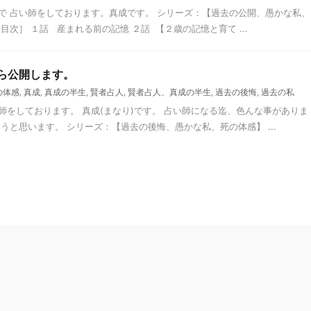
で 占い師をしております。真成です。 シリーズ：【過去の公開、愚かな私、
次］ １話 産まれる前の記憶 ２話 【２歳の記憶と育て ...
から公開します。
の体感
,
真成
,
真成の半生
,
賢者占人
,
賢者占人、真成の半生
,
過去の後悔
,
過去の私
をしております。 真成(まなり)です。 占い師になる迄、色んな事がありま
うと思います。 シリーズ：【過去の後悔、愚かな私、死の体感】 ...