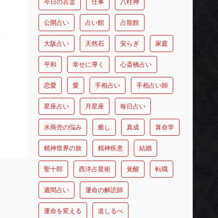
今日の言霊
仕事
八柱神
公開占い
占い館
占龍館
大阪占い
天然石
安らぎ
家庭
平和
幸せに導く
心斎橋占い
恋愛
愛
手相占い
手相占い師
星座占い
月星座
毎日占い
水商売の悩み
癒し
真成
算命学
精神世界の旅
精神疾患
結婚
聖十郎
西洋占星術
覚醒
転職
週間占い
運命の解読師
運命を変える
道しるべ