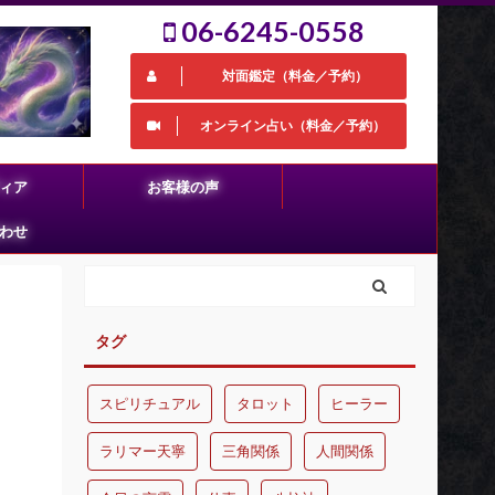
06-6245-0558
対面鑑定（料金／予約）
オンライン占い（料金／予約）
ィア
お客様の声
わせ
タグ
スピリチュアル
タロット
ヒーラー
ラリマー天寧
三角関係
人間関係