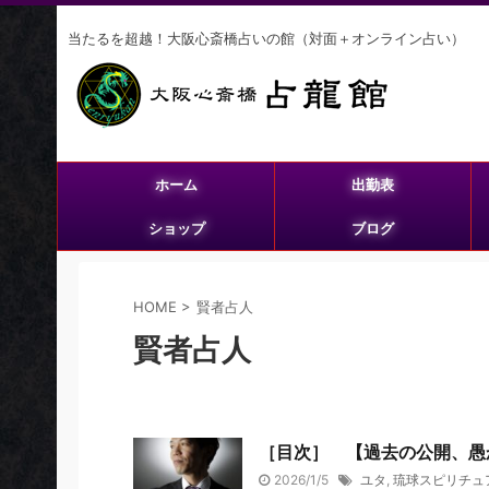
当たるを超越！大阪心斎橋占いの館（対面＋オンライン占い）
ホーム
出勤表
ショップ
ブログ
HOME
>
賢者占人
賢者占人
［目次］ 【過去の公開、愚
2026/1/5
ユタ
,
琉球スピリチュ