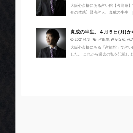
大阪心斎橋にある占い館【占龍館】
死の体感】賢者占人、真成の半生 ［目
真成の半生。４月５日(月)
2021/4/3
占龍館
,
愚かな私
,
死
大阪心斎橋にある「占龍館」で占い師
した。 これから過去の私を記載しよ