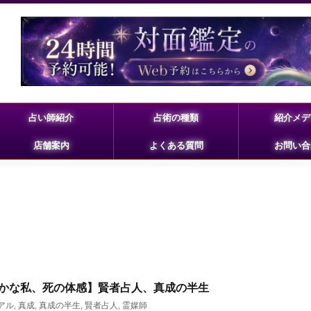
占い師紹介
占術の種類
紹介メデ
店舗案内
よくある質問
お問い合
かな私、死の体感】賢者占人、真成の半生
アル
,
真成
,
真成の半生
,
賢者占人
,
霊媒師