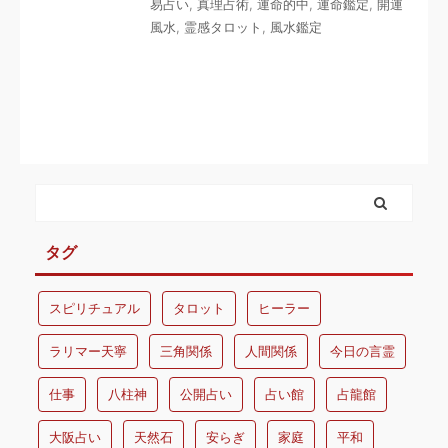
易占い
,
真理占術
,
運命的中
,
運命鑑定
,
開運
風水
,
霊感タロット
,
風水鑑定
タグ
スピリチュアル
タロット
ヒーラー
ラリマー天寧
三角関係
人間関係
今日の言霊
仕事
八柱神
公開占い
占い館
占龍館
大阪占い
天然石
安らぎ
家庭
平和