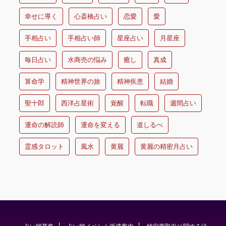
幸せに導く
心斎橋占い
恋愛
愛
手相占い
手相占い師
星座占い
月星座
毎日占い
水商売の悩み
癒し
真成
算命学
精神世界の旅
精神疾患
結婚
聖十郎
西洋占星術
覚醒
転職
週間占い
運命の解読師
運命を変える
道しるべ
霊感タロット
風水
黄麗
黄麗の精密月占い