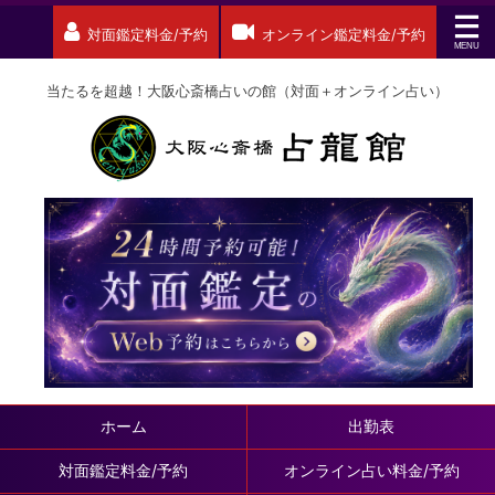
対面鑑定料金/予約
オンライン鑑定料金/予約
当たるを超越！大阪心斎橋占いの館（対面＋オンライン占い）
ホーム
出勤表
対面鑑定料金/予約
オンライン占い料金/予約