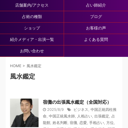
店舗案内/アクセス
占い師紹介
占術の種類
ブログ
ショップ
お客様の声
紹介メディア・出演一覧
よくある質問
お問い合わせ
HOME
>
風水鑑定
風水鑑定
宿儺の出張風水鑑定（全国対応）
2025/8/9
ビジネス
,
中国正統四柱推
命
,
中国正統風水師
,
人相占い
,
出張鑑定
,
占
龍館
,
姓名判断
,
宿儺
,
恋愛
,
手相占い
,
方位
,