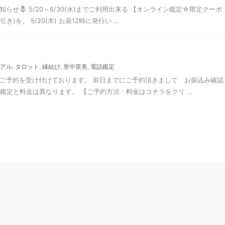
知らせ
5/20～6/30(水)までご利用出来る 【オンライン鑑定☆限定クーポ
き)を、 5/20(木) お昼12時に発行い ...
アル
,
タロット
,
縁結び
,
里中茶美
,
電話鑑定
のご予約を受け付けております。 前日までにご予約頂きまして お振込み確認
鑑定と料金は異なります。 【ご予約方法・料金はコチラをクリ ...