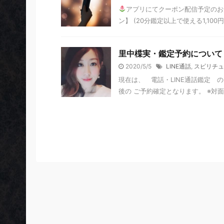
アプリにてクーポン配信予定のお
ン】 (20分鑑定以上で使える1,100円引
里中楪実・鑑定予約について
2020/5/5
LINE通話
,
スピリチュ
現在は、 電話・LINE通話鑑定 
後の ご予約確定となります。 ※対面