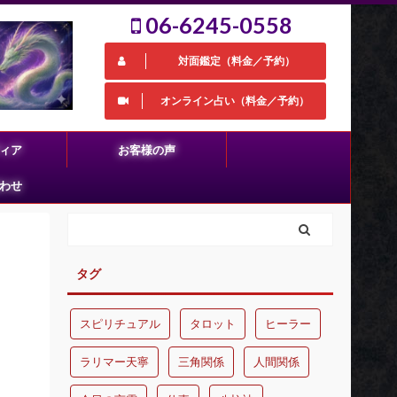
06-6245-0558
対面鑑定（料金／予約）
オンライン占い（料金／予約）
ィア
お客様の声
わせ
タグ
スピリチュアル
タロット
ヒーラー
ラリマー天寧
三角関係
人間関係