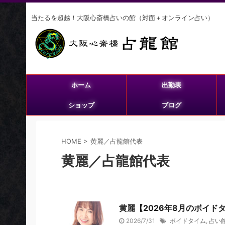
当たるを超越！大阪心斎橋占いの館（対面＋オンライン占い）
ホーム
出勤表
ショップ
ブログ
HOME
>
黄麗／占龍館代表
黄麗／占龍館代表
黄麗【2026年8月のボイド
2026/7/31
ボイドタイム
,
占い