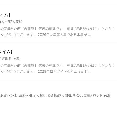
タイム】
館
,
占龍館
,
黄麗
の老舗占い館【占龍館】 代表の黄麗です。 黄麗のWEB占いはこちらから！
ありがとうございます。 2026年は幸運の星である木星が ...
タイム】
館
,
占龍館
,
黄麗
の老舗占い館【占龍館】 代表の黄麗です。 黄麗のWEB占いはこちらから！
りがとうございます。 2025年12月ボイドタイム（日本 ...
大阪占い
,
家相
,
建築家相
,
引っ越し
,
心斎橋占い
,
開運
,
間取り
,
霊感タロット
,
黄麗