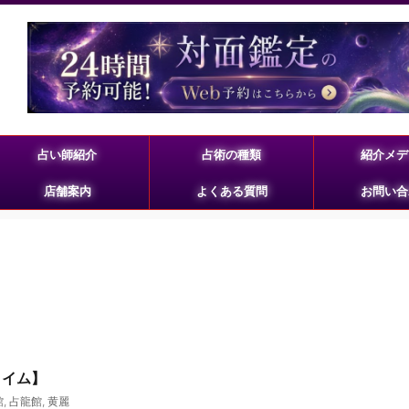
占い師紹介
占術の種類
紹介メデ
店舗案内
よくある質問
お問い合
タイム】
館
,
占龍館
,
黄麗