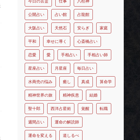
今日の言霊
仕事
八柱神
読
公開占い
占い館
占龍館
大阪占い
天然石
安らぎ
家庭
平和
幸せに導く
心斎橋占い
恋愛
愛
手相占い
手相占い師
星座占い
月星座
毎日占い
水商売の悩み
癒し
真成
算命学
精神世界の旅
精神疾患
結婚
聖十郎
西洋占星術
覚醒
転職
週間占い
運命の解読師
運命を変える
道しるべ
読