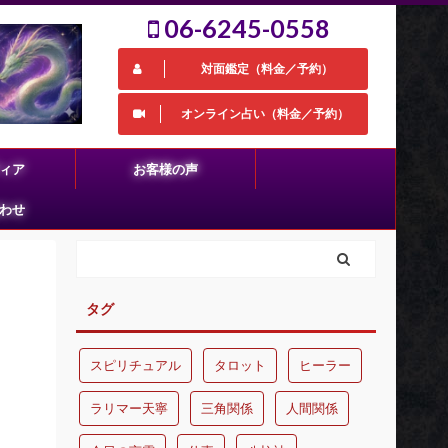
06-6245-0558
対面鑑定（料金／予約）
オンライン占い（料金／予約）
ィア
お客様の声
わせ
タグ
スピリチュアル
タロット
ヒーラー
ラリマー天寧
三角関係
人間関係