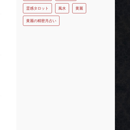
霊感タロット
風水
黄麗
黄麗の精密月占い