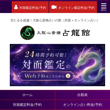
対面鑑定料金/予約
オンライン鑑定料金/予約
当たるを超越！大阪心斎橋占いの館（対面＋オンライン占い）
ホーム
出勤表
対面鑑定料金/予約
オンライン占い料金/予約