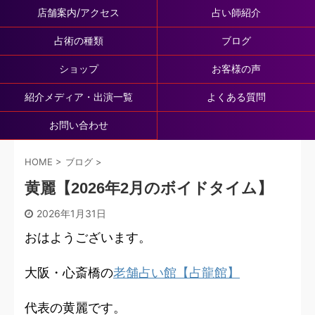
店舗案内/アクセス
占い師紹介
占術の種類
ブログ
ショップ
お客様の声
紹介メディア・出演一覧
よくある質問
お問い合わせ
HOME
>
ブログ
>
黄麗【2026年2月のボイドタイム】
2026年1月31日
おはようございます。
大阪・心斎橋の
老舗占い館【占龍館】
代表の黄麗です。