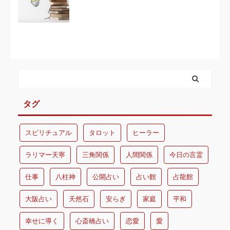
タグ
スピリチュアル
タロット
ヒーラー
ラリマー天寧
三角関係
人間関係
今日の言霊
仕事
八柱神
公開占い
占い館
占龍館
大阪占い
天然石
安らぎ
家庭
平和
幸せに導く
心斎橋占い
恋愛
愛