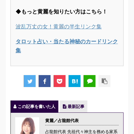
◆もっと黄麗を知りたい方はこちら！
波乱万丈の女！黄麗の半生リンク集
タロット占い・当たる神秘のカードリンク
集
この記事を書いた人
最新記事
黄麗／占龍館代表
占龍館代表 先祖代々神主を務める家系