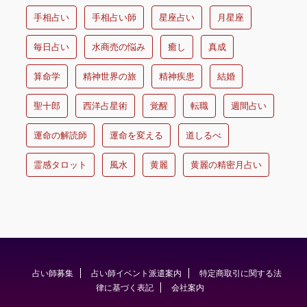
手相占い
手相占い師
星座占い
月星座
毎日占い
水商売の悩み
癒し
真成
算命学
精神世界の旅
精神疾患
結婚
聖十郎
西洋占星術
覚醒
転職
週間占い
運命の解読師
運命を変える
道しるべ
霊感タロット
風水
黄麗
黄麗の精密月占い
占い師募集
占い師イベント派遣案内
特定商取引に関する法
律に基づく表記
会社案内