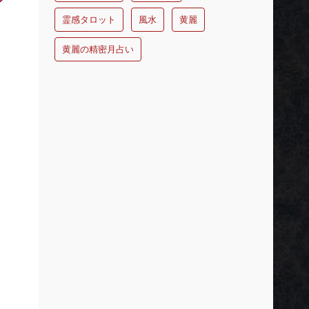
霊感タロット
風水
黄麗
黄麗の精密月占い