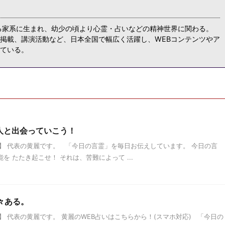
る家系に生まれ、幼少の頃より心霊・占いなどの精神世界に関わる。
掲載、講演活動など、日本全国で幅広く活躍し、WEBコンテンツやア
ている。
な人と出会っていこう！
】 代表の黄麗です。 「今日の言霊」を毎日お伝えしています。 今日の言
才能を たたき起こせ！ それは、苦難によって ...
色々ある。
 代表の黄麗です。 黄麗のWEB占いはこちらから！(スマホ対応) 「今日の