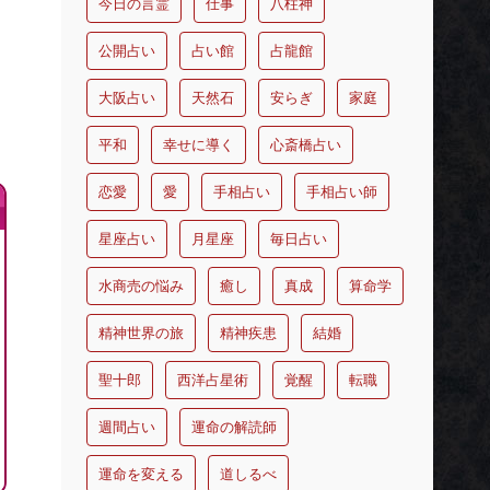
今日の言霊
仕事
八柱神
公開占い
占い館
占龍館
大阪占い
天然石
安らぎ
家庭
平和
幸せに導く
心斎橋占い
恋愛
愛
手相占い
手相占い師
星座占い
月星座
毎日占い
水商売の悩み
癒し
真成
算命学
精神世界の旅
精神疾患
結婚
聖十郎
西洋占星術
覚醒
転職
週間占い
運命の解読師
運命を変える
道しるべ