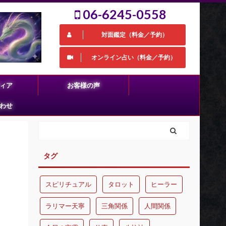
06-6245-0558
対面鑑定（料金／予約）
オンライン占い（料金／予約）
ィア
お客様の声
わせ
タグ
スピリチュアル
タロット
ヒーラー
ラリマー天寧
三角関係
人間関係