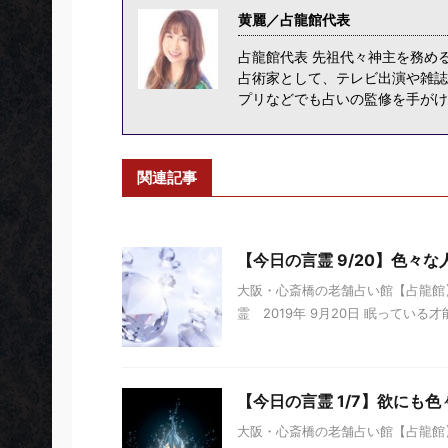
黄麗／占龍館代表
占龍館代表 先祖代々神主を務め
占術家として、テレビ出演や雑誌
プリなどでも占いの監修を手がけ
関連記事
【今日の言霊 9/20】色々
大阪・心斎橋の老舗占い館【占龍館
霊 2019年 9月20日 眠っている
【今日の言霊 1/7】欲にも
大阪・心斎橋の老舗占い館【占龍館】