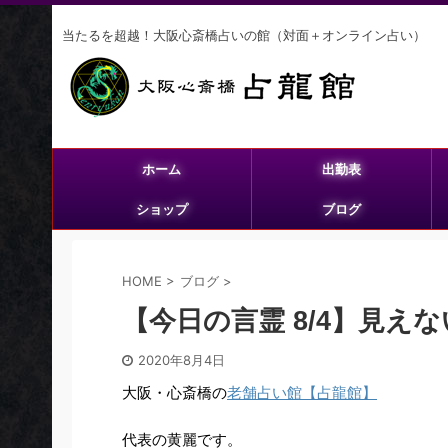
当たるを超越！大阪心斎橋占いの館（対面＋オンライン占い）
ホーム
出勤表
ショップ
ブログ
HOME
>
ブログ
>
【今日の言霊 8/4】見え
2020年8月4日
大阪・心斎橋の
老舗占い館【占龍館】
代表の黄麗です。