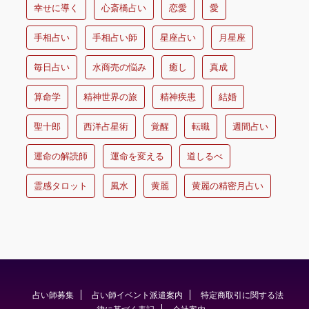
幸せに導く
心斎橋占い
恋愛
愛
手相占い
手相占い師
星座占い
月星座
毎日占い
水商売の悩み
癒し
真成
算命学
精神世界の旅
精神疾患
結婚
聖十郎
西洋占星術
覚醒
転職
週間占い
運命の解読師
運命を変える
道しるべ
霊感タロット
風水
黄麗
黄麗の精密月占い
占い師募集
占い師イベント派遣案内
特定商取引に関する法