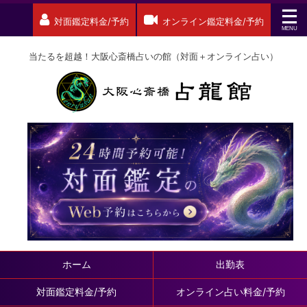
対面鑑定料金/予約
オンライン鑑定料金/予約
当たるを超越！大阪心斎橋占いの館（対面＋オンライン占い）
ホーム
出勤表
対面鑑定料金/予約
オンライン占い料金/予約