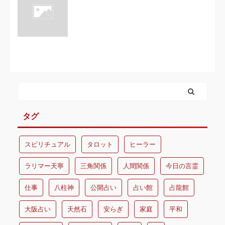
タグ
スピリチュアル
タロット
ヒーラー
ラリマー天寧
三角関係
人間関係
今日の言霊
仕事
八柱神
公開占い
占い館
占龍館
大阪占い
天然石
安らぎ
家庭
平和