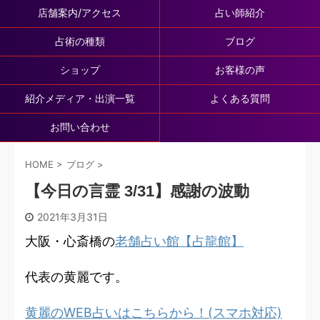
店舗案内/アクセス
占い師紹介
占術の種類
ブログ
ショップ
お客様の声
紹介メディア・出演一覧
よくある質問
お問い合わせ
HOME
>
ブログ
>
【今日の言霊 3/31】感謝の波動
2021年3月31日
大阪・心斎橋の
老舗占い館【占龍館】
代表の黄麗です。
黄麗のWEB占いはこちらから！(スマホ対応)