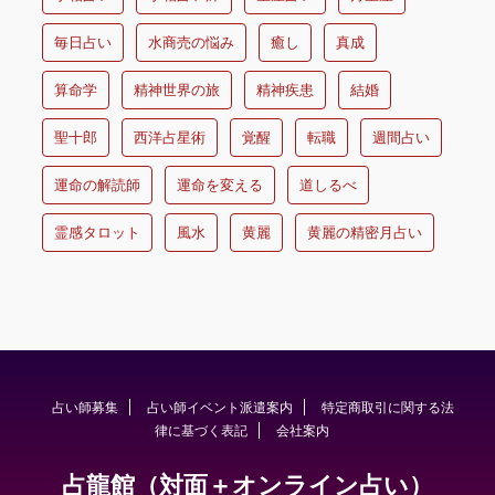
毎日占い
水商売の悩み
癒し
真成
算命学
精神世界の旅
精神疾患
結婚
聖十郎
西洋占星術
覚醒
転職
週間占い
運命の解読師
運命を変える
道しるべ
霊感タロット
風水
黄麗
黄麗の精密月占い
占い師募集
占い師イベント派遣案内
特定商取引に関する法
律に基づく表記
会社案内
占龍館（対面＋オンライン占い）