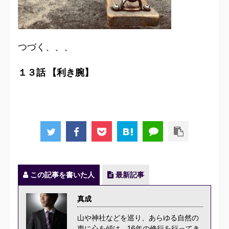
つづく、、、
１３話 【利き腕】
この記事を書いた人
最新記事
真成
山や神社などを巡り、あらゆる自然の
声に心を傾け、16年の修行を行ってき