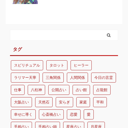
タグ
スピリチュアル
タロット
ヒーラー
ラリマー天寧
三角関係
人間関係
今日の言霊
仕事
八柱神
公開占い
占い館
占龍館
大阪占い
天然石
安らぎ
家庭
平和
幸せに導く
心斎橋占い
恋愛
愛
手相占い
手相占い師
星座占い
月星座