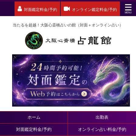
対面鑑定料金/予約
オンライン鑑定料金/予約
当たるを超越！大阪心斎橋占いの館（対面＋オンライン占い）
ホーム
出勤表
対面鑑定料金/予約
オンライン占い料金/予約