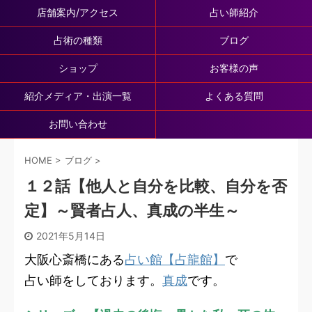
店舗案内/アクセス
占い師紹介
占術の種類
ブログ
ショップ
お客様の声
紹介メディア・出演一覧
よくある質問
お問い合わせ
HOME
>
ブログ
>
１２話【他人と自分を比較、自分を否
定】～賢者占人、真成の半生～
2021年5月14日
大阪心斎橋にある
占い館【占龍館】
で
占い師をしております。
真成
です。