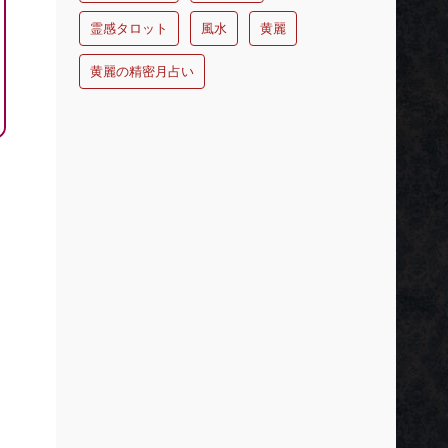
霊感タロット
風水
黄麗
黄麗の精密月占い