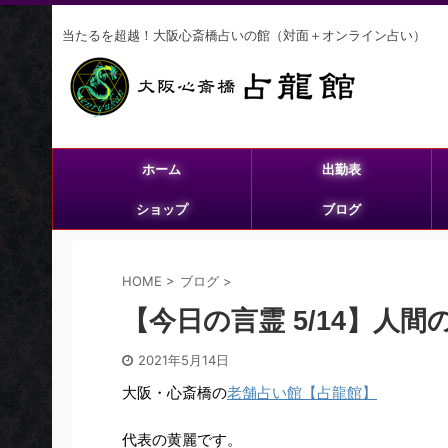
当たるを超越！大阪心斎橋占いの館（対面＋オンライン占い）
ホーム
出勤表
ショップ
ブログ
HOME
>
ブログ
>
【今日の言霊 5/14】人
2021年5月14日
大阪・心斎橋の
老舗占い館【占龍館】
代表の黄麗です。