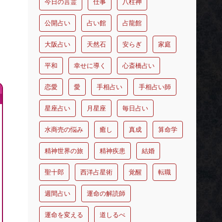
今日の言霊
仕事
八柱神
公開占い
占い館
占龍館
大阪占い
天然石
安らぎ
家庭
平和
幸せに導く
心斎橋占い
恋愛
愛
手相占い
手相占い師
星座占い
月星座
毎日占い
水商売の悩み
癒し
真成
算命学
精神世界の旅
精神疾患
結婚
聖十郎
西洋占星術
覚醒
転職
週間占い
運命の解読師
運命を変える
道しるべ