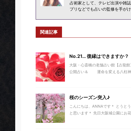
占術家として、テレビ出演や雑誌
プリなどでも占いの監修を手がけ
関連記事
No.21… 復縁はできますか？
大阪・心斎橋の老舗占い館【占龍館】
公開占い＆ 運命を変える八柱神」 
桜のシーズン突入♪
こんにちは、ANNAです＊ とうと
と思います＊ 先日大阪城公園にお花