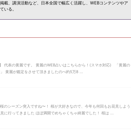
掲載、講演活動など、日本全国で幅広く活躍し、WEBコンテンツやア
ている。
 代表の黄麗です。 黄麗のWEB占いはこちらから！(スマホ対応) 「黄麗の
黄麗が鑑定をさせて頂きましたのべ約5万8 ...
う桜のシーズン突入ですね〜！ 桜が大好きなので、今年も何回もお花見しよう
見に行ってきました ほぼ満開でめちゃくちゃ綺麗でした！ 桜は ...