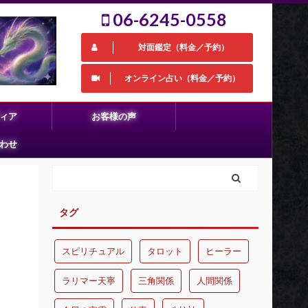
06-6245-0558
対面鑑定（料金／予約）
オンライン占い（料金／予約）
ィア
お客様の声
わせ
タグ
スピリチュアル
タロット
ヒーラー
ラリマー天寧
三角関係
人間関係