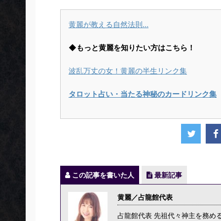
黄麗が教える自然法則…
◆もっと黄麗を知りたい方はこちら！
波乱万丈の女！黄麗の半生リンク集
タロット占い・当たる神秘のカードリンク集
この記事を書いた人
最新記事
黄麗／占龍館代表
占龍館代表 先祖代々神主を務め