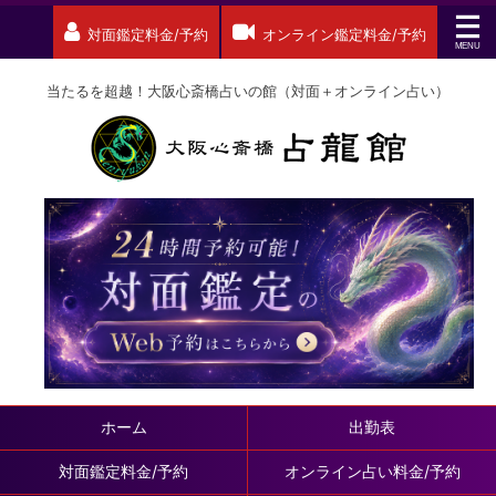
対面鑑定料金/予約
オンライン鑑定料金/予約
当たるを超越！大阪心斎橋占いの館（対面＋オンライン占い）
ホーム
出勤表
対面鑑定料金/予約
オンライン占い料金/予約