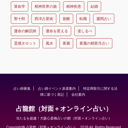
算命学
精神世界の旅
精神疾患
結婚
聖十郎
西洋占星術
覚醒
転職
週間占い
運命の解読師
運命を変える
道しるべ
霊感タロット
風水
黄麗
黄麗の精密月占い
占い師募集
占い師イベント派遣案内
特定商取引に関する法
律に基づく表記
会社案内
占龍館（対面＋オンライン占い）
当たるを超越！大阪心斎橋占いの館（対面＋オンライン占い）
Copyright© 占龍館（対面＋オンライン占い） , 2026 All Rights Reserved.