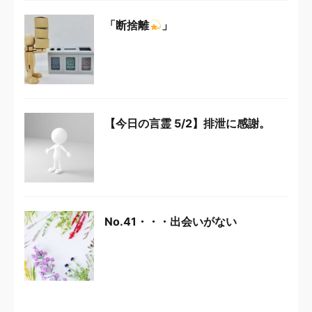
「断捨離
」
【今日の言霊 5/2】排泄に感謝。
No.41・・・出会いがない