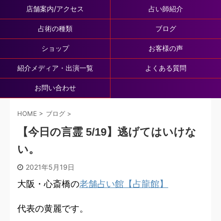
店舗案内/アクセス
占い師紹介
占術の種類
ブログ
ショップ
お客様の声
紹介メディア・出演一覧
よくある質問
お問い合わせ
HOME
>
ブログ
>
【今日の言霊 5/19】逃げてはいけな
い。
2021年5月19日
大阪・心斎橋の
老舗占い館【占龍館】
代表の黄麗です。