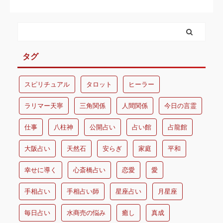
タグ
スピリチュアル
タロット
ヒーラー
ラリマー天寧
三角関係
人間関係
今日の言霊
仕事
八柱神
公開占い
占い館
占龍館
大阪占い
天然石
安らぎ
家庭
平和
幸せに導く
心斎橋占い
恋愛
愛
手相占い
手相占い師
星座占い
月星座
毎日占い
水商売の悩み
癒し
真成