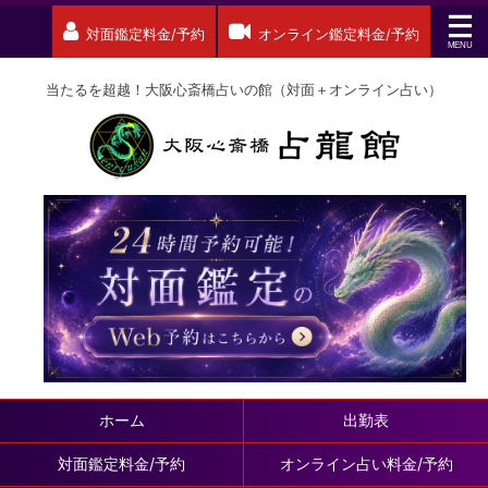
対面鑑定料金/予約
オンライン鑑定料金/予約
当たるを超越！大阪心斎橋占いの館（対面＋オンライン占い）
ホーム
出勤表
対面鑑定料金/予約
オンライン占い料金/予約