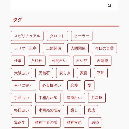
タグ
スピリチュアル
タロット
ヒーラー
ラリマー天寧
三角関係
人間関係
今日の言霊
仕事
八柱神
公開占い
占い館
占龍館
大阪占い
天然石
安らぎ
家庭
平和
幸せに導く
心斎橋占い
恋愛
愛
手相占い
手相占い師
星座占い
月星座
毎日占い
水商売の悩み
癒し
真成
算命学
精神世界の旅
精神疾患
結婚