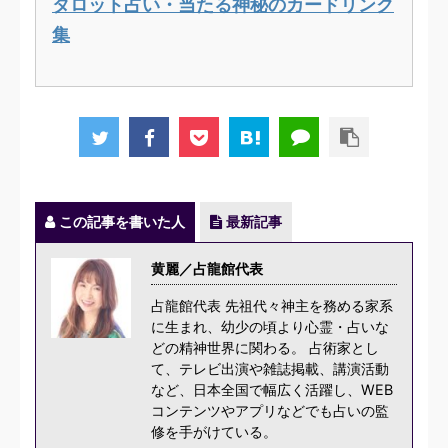
タロット占い・当たる神秘のカードリンク
集
この記事を書いた人
最新記事
黄麗／占龍館代表
占龍館代表 先祖代々神主を務める家系
に生まれ、幼少の頃より心霊・占いな
どの精神世界に関わる。 占術家とし
て、テレビ出演や雑誌掲載、講演活動
など、日本全国で幅広く活躍し、WEB
コンテンツやアプリなどでも占いの監
修を手がけている。