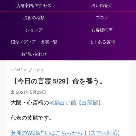
店舗案内/アクセス
占い師紹介
占術の種類
ブログ
ショップ
お客様の声
紹介メディア・出演一覧
よくある質問
お問い合わせ
HOME
>
ブログ
>
【今日の言霊 5/29】命を養う。
2021年5月29日
大阪・心斎橋の
老舗占い館【占龍館】
代表の黄麗です。
黄麗のWEB占いはこちらから！(スマホ対応)